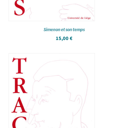
Simenon et son temps
15,00
€