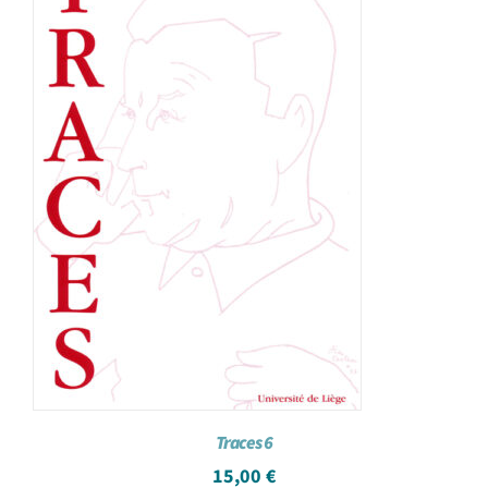
Traces 6
15,00
€