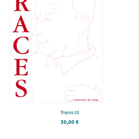
Traces 10
30,00
€