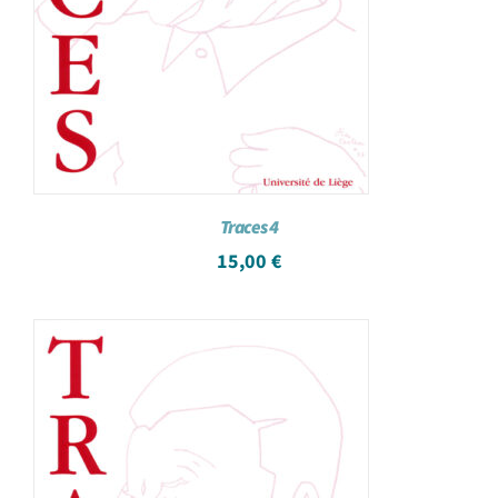
Traces 4
15,00
€