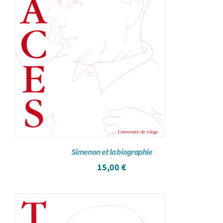
Simenon et la biographie
15,00
€