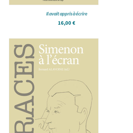
Il avait appris à écrire
16,00
€