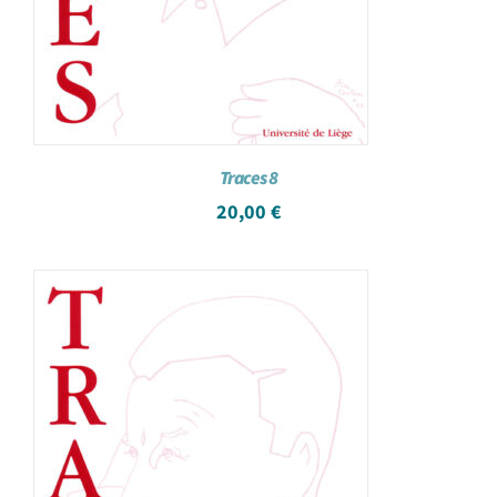
Traces 8
20,00
€