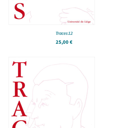
Traces 12
25,00
€