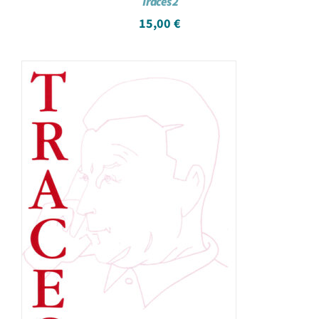
Traces 2
15,00
€