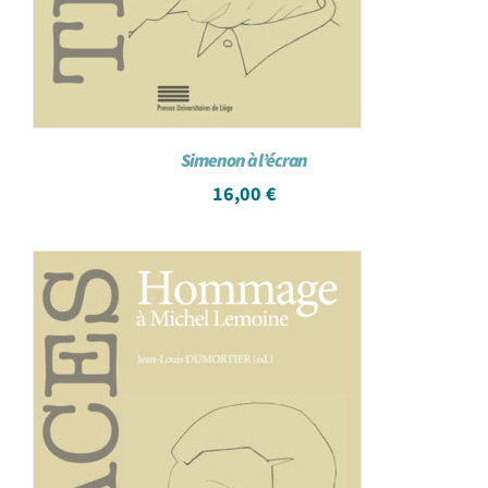
Simenon à l’écran
16,00
€