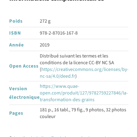
Poids
272 g
ISBN
978-2-87016-167-8
Année
2019
Distribué suivant les termes et les
conditions de la licence CC-BY NC SA
Open Access
(
https://creativecommons.org/licenses/by-
nc-sa/4.0/deed.fr
)
https://www.quae-
Version
open.com/produit/127/9782759227846/la-
électronique
transformation-des-grains
181 p., 16 tabl., 79 fig., 9 photos, 32 photos
Pages
couleur