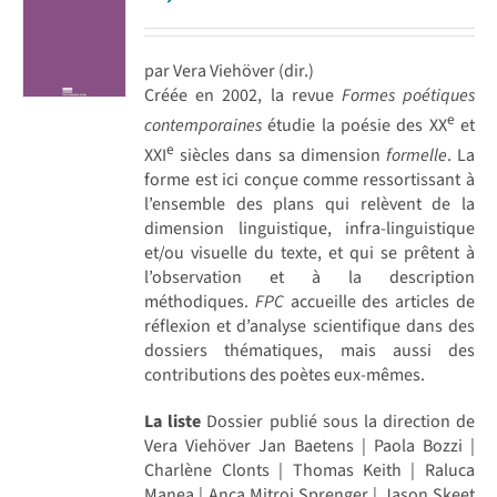
par Vera Viehöver (dir.)
Créée en 2002, la revue
Formes poétiques
e
contemporaines
étudie la poésie des XX
et
e
XXI
siècles dans sa dimension
formelle
. La
forme est ici conçue comme ressortissant à
l’ensemble des plans qui relèvent de la
dimension linguistique, infra-linguistique
et/ou visuelle du texte, et qui se prêtent à
l’observation et à la description
méthodiques.
FPC
accueille des articles de
réflexion et d’analyse scientifique dans des
dossiers thématiques, mais aussi des
contributions des poètes eux-mêmes.
La liste
Dossier publié sous la direction de
Vera Viehöver Jan Baetens | Paola Bozzi |
Charlène Clonts | Thomas Keith | Raluca
Manea | Anca Mitroi Sprenger | Jason Skeet