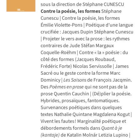
sous la direction de Stéphane CUNESCU
Contre la poésie, les formes
Stéphane
Cunescu | Contre la poésie, les formes
Émilie Violette-Pons | Poétique d’une langue
crucifiée : Jacques Dupin Stéphane Cunescu
| Projeter le vers avec la prose : les rythmes
contraires de Jude Stéfan Margaux
Coquelle-Roëhm | Contre « la » poésie : du
côté des formes (Jacques Roubaud,
Frédéric Forte) Nicolas Servissolle | James
Sacré ou le geste contre la forme Marc
Dominicy |
Les Saisons
de François Jacqmin.
Des
Poèmes en prose
qui ne sont pas de la
prose Quentin Cauchin | (Dé)plier la poésie.
Hybrides, prosaïques, fantoma­tiques.
Survenances poétiques dans quelques
textes Nathalie Quintane Magdalena Kogut |
Vivent les fautes ! Marginalité poétique et
déborde­ments formels dans
Quant à je
(kantaje)
de Katalin Molnár Letizia Lupino |