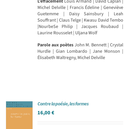
L’effacement
Louis Armand | David Caplan |
Michel Delville | Francis Édeline | Geneviève
Guetemme | Daisy Sainsbury | Leah
Souffrant | Claus Telge | Kwasu David Tembo
|NourbeSe Philip | Jacques Roubaud |
Laurine Rousselet | Uljana Wolf
Parole aux poètes
John M. Bennett | Crystal
Hurdle | Gian Lombardo | Jane Monson |
Élisabeth Waltregny, Michel Delville
Contre la poésie, les formes
16,00
€