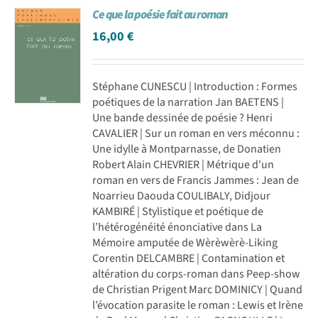
Ce que la poésie fait au roman
Achat en ligne
16,00
€
Panier WooCommerce
Stéphane CUNESCU | Introduction : Formes
poétiques de la narration Jan BAETENS |
Une bande dessinée de poésie ? Henri
CAVALIER | Sur un roman en vers méconnu :
Une idylle à Montparnasse, de Donatien
Robert Alain CHEVRIER | Métrique d'un
roman en vers de Francis Jammes : Jean de
Noarrieu Daouda COULIBALY, Didjour
KAMBIRÉ | Stylistique et poétique de
l’hétérogénéité énonciative dans La
Mémoire amputée de Wèrèwèrè-Liking
Corentin DELCAMBRE | Contamination et
altération du corps-roman dans Peep-show
de Christian Prigent Marc DOMINICY | Quand
l’évocation parasite le roman : Lewis et Irène