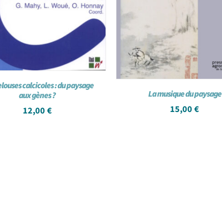
louses calcicoles : du paysage
La musique du paysage
aux gènes ?
15,00
€
12,00
€