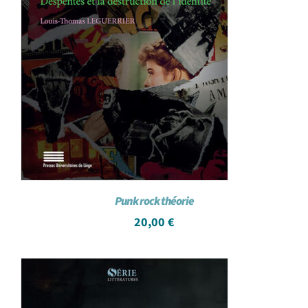
Punk rock théorie
20,00
€