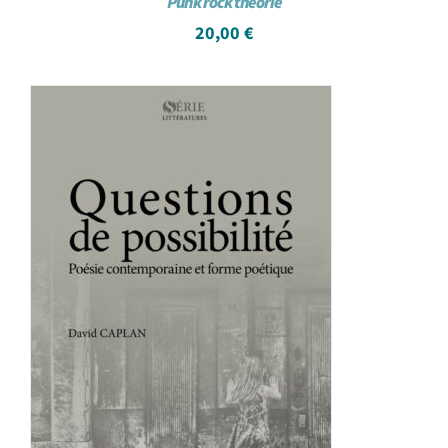
Punk rock théorie
20,00
€