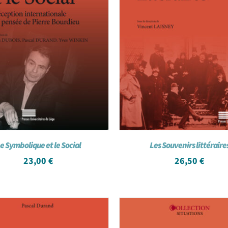
e Symbolique et le Social
Les Souvenirs littéraire
23,00
€
26,50
€