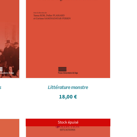
s
Littérature monstre
18,00
€
Stock épuisé