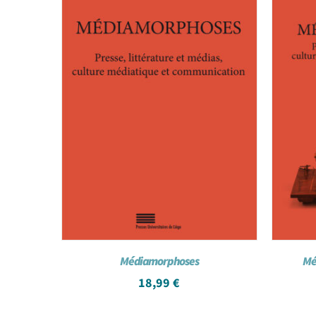
Médiamorphoses
Mé
18,99
€