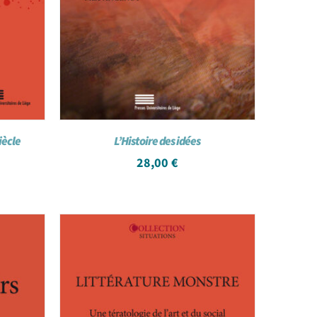
iècle
L’Histoire des idées
28,00
€