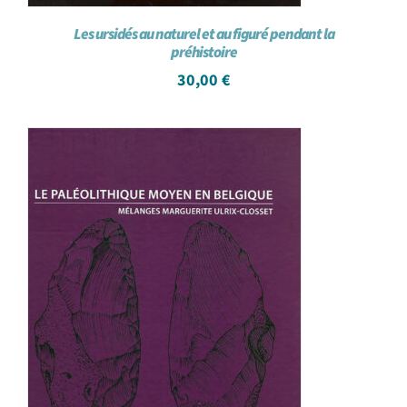
Les ursidés au naturel et au figuré pendant la
préhistoire
30,00
€