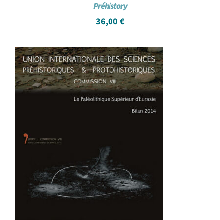
Préhistory
36,00
€