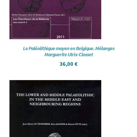
Le Paléolithique moyen en Belgique. Mélanges
Marguerite Ulrix-Closset
36,00
€