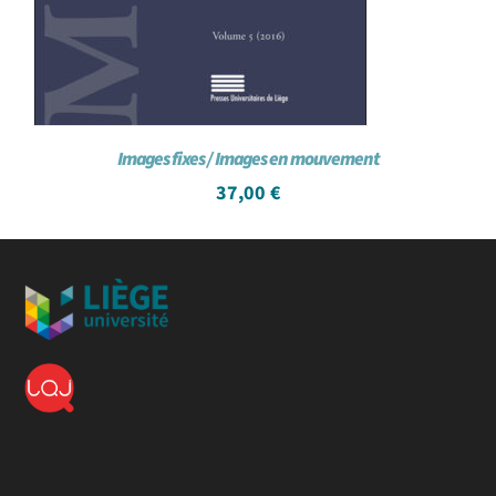
Images fixes / Images en mouvement
37,00
€