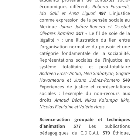
économiques différents
Roberto Fasanelli,
Ida Galli et Anna Liguori
497
L’injustice
comme expression de la pensée sociale au
Mexique
Juana Juárez-Romero et Osusbel
Olivares Ramírez
517
« Le fil de soie de la
légalité » : une illustration du lien entre
l’organisation normative du pouvoir et une
catégorie fondamentale de la sociabilité.
Représentations sociales de l’injustice en
système totalitaire et post-totalitaire
Andreea Ernst-Vintila, Meri Smbatyan, Grigore
Havarneanu et Juana Juárez-Romero
549
Expériences de justice et représentations
sociales : l’exemple du non-recours aux
droits
Arnaud Béal, Nikos Kalampa likis,
Nicolas Fieulaine et Valérie Haas
Science-action groupale et techniques
d’animation
577
Les publications
pédagogiques du C.D.G.A.I.
579
Éthique,