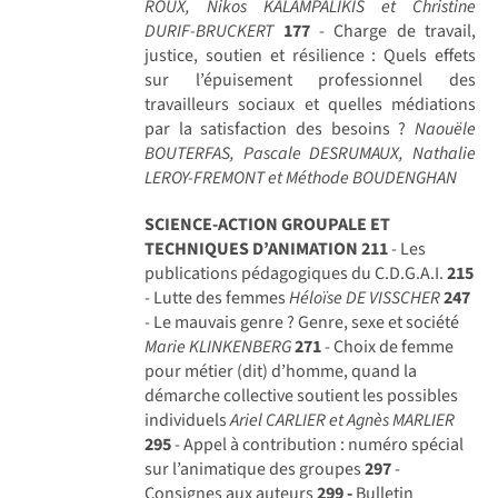
ROUX, Nikos KALAMPALIKIS et Christine
DURIF-BRUCKERT
177
- Charge de travail,
justice, soutien et résilience : Quels effets
sur l’épuisement professionnel des
travailleurs sociaux et quelles médiations
par la satisfaction des besoins ?
Naouële
BOUTERFAS, Pascale DESRUMAUX, Nathalie
LEROY-FREMONT et Méthode BOUDENGHAN
SCIENCE-ACTION GROUPALE ET
TECHNIQUES D’ANIMATION
211
- Les
publications pédagogiques du C.D.G.A.I.
215
- Lutte des femmes
Héloïse DE VISSCHER
247
- Le mauvais genre ? Genre, sexe et société
Marie KLINKENBERG
271
- Choix de femme
pour métier (dit) d’homme, quand la
démarche collective soutient les possibles
individuels
Ariel CARLIER et Agnès MARLIER
295
- Appel à contribution : numéro spécial
sur l’animatique des groupes
297
-
Consignes aux auteurs
299 -
Bulletin