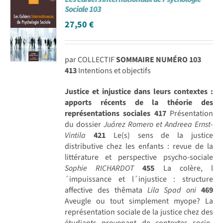
Sociale 103
27,50
€
par COLLECTIF
SOMMAIRE NUMÉRO 103
413
Intentions et objectifs
Justice et injustice dans leurs contextes :
apports récents de la théorie des
représentations sociales
417
Présentation
du dossier
Juárez Romero et Andreea Ernst-
Vintila
421
Le(s) sens de la justice
distributive chez les enfants : revue de la
littérature et perspective psycho-sociale
Sophie RICHARDOT
455
La colère, l
´impuissance et l´injustice : structure
affective des thêmata
Lila Spad oni
469
Aveugle ou tout simplement myope? La
représentation sociale de la justice chez des
étudiants provenant de contextes socio-