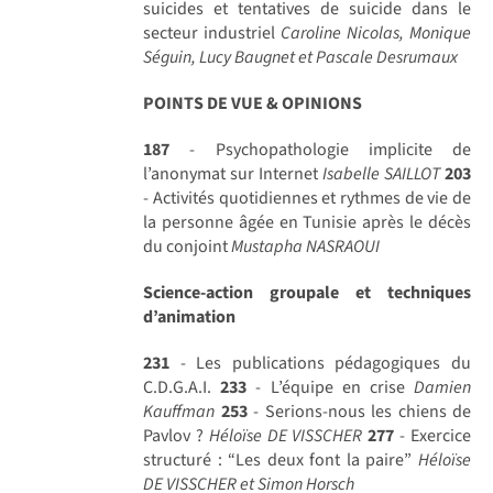
suicides et tentatives de suicide dans le
secteur industriel
Caroline Nicolas, Monique
Séguin, Lucy Baugnet et Pascale Desrumaux
POINTS DE VUE & OPINIONS
187
- Psychopathologie implicite de
l’anonymat sur Internet
Isabelle SAILLOT
203
- Activités quotidiennes et rythmes de vie de
la personne âgée en Tunisie après le décès
du conjoint
Mustapha NASRAOUI
Science-action groupale et techniques
d’animation
231
- Les publications pédagogiques du
C.D.G.A.I.
233
- L’équipe en crise
Damien
Kauffman
253
- Serions-nous les chiens de
Pavlov ?
Héloïse DE VISSCHER
277
- Exercice
structuré : “Les deux font la paire”
Héloïse
DE VISSCHER et Simon Horsch