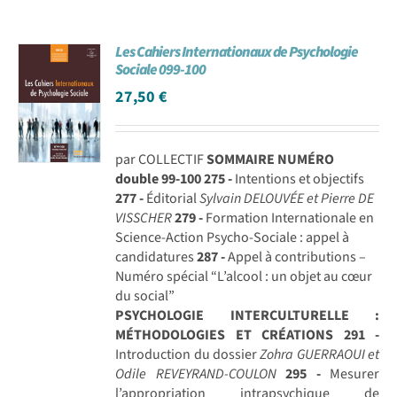
Les Cahiers Internationaux de Psychologie
Sociale 099-100
27,50
€
par COLLECTIF
SOMMAIRE NUMÉRO
double 99-100
275 -
Intentions et objectifs
277 -
Éditorial
Sylvain DELOUVÉE et Pierre DE
VISSCHER
279 -
Formation Internationale en
Science-Action Psycho-Sociale : appel à
candidatures
287 -
Appel à contributions –
Numéro spécial “L’alcool : un objet au cœur
du social”
PSYCHOLOGIE INTERCULTURELLE :
MÉTHODOLOGIES ET CRÉATIONS
291 -
Introduction du dossier
Zohra GUERRAOUI et
Odile REVEYRAND-COULON
295 -
Mesurer
l’appropriation intrapsychique de