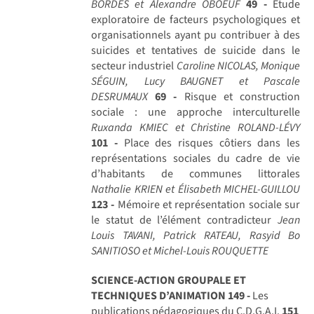
BORDES et Alexandre OBOEUF
49 -
Étude
exploratoire de facteurs psychologiques et
organisationnels ayant pu contribuer à des
suicides et tentatives de suicide dans le
secteur industriel
Caroline NICOLAS, Monique
SÉGUIN, Lucy BAUGNET et Pascale
DESRUMAUX
69 -
Risque et construction
sociale : une approche interculturelle
Ruxanda KMIEC et Christine ROLAND-LÉVY
101 -
Place des risques côtiers dans les
représentations sociales du cadre de vie
d’habitants de communes littorales
Nathalie KRIEN et Élisabeth MICHEL-GUILLOU
123 -
Mémoire et représentation sociale sur
le statut de l’élément contradicteur
Jean
Louis TAVANI, Patrick RATEAU, Rasyid Bo
SANITIOSO et Michel-Louis ROUQUETTE
SCIENCE-ACTION GROUPALE ET
TECHNIQUES D’ANIMATION
149 -
Les
publications pédagogiques du C.D.G.A.I.
151