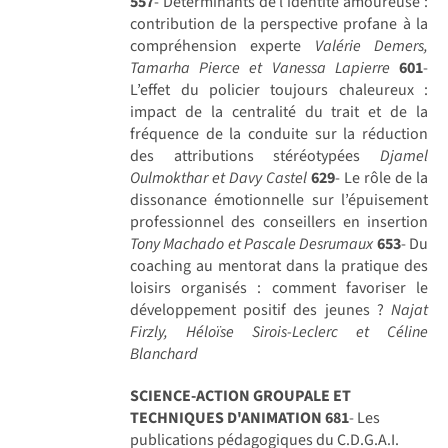
557
- Déterminants de l’identité amoureuse :
contribution de la perspective profane à la
compréhension experte
Valérie Demers,
Tamarha Pierce et Vanessa Lapierre
601
-
L’effet du policier toujours chaleureux :
impact de la centralité du trait et de la
fréquence de la conduite sur la réduction
des attributions stéréotypées
Djamel
Oulmokthar et Davy Castel
629
- Le rôle de la
dissonance émotionnelle sur l’épuisement
professionnel des conseillers en insertion
Tony Machado et Pascale Desrumaux
653
- Du
coaching au mentorat dans la pratique des
loisirs organisés : comment favoriser le
développement positif des jeunes ?
Najat
Firzly, Héloïse Sirois-Leclerc et Céline
Blanchard
SCIENCE-ACTION GROUPALE ET
TECHNIQUES D'ANIMATION
681
- Les
publications pédagogiques du C.D.G.A.I.