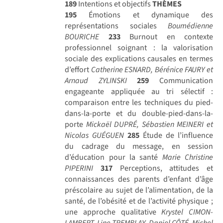
189
Intentions et objectifs
THÈMES
195
Émotions et dynamique des
représentations sociales
Boumédienne
BOURICHE
233
Burnout en contexte
professionnel soignant : la valorisation
sociale des explications causales en termes
d’effort
Catherine ESNARD, Bérénice FAURY et
Arnaud ZYLINSKI
259
Communication
engageante appliquée au tri sélectif :
comparaison entre les techniques du pied-
dans-la-porte et du double-pied-dans-la-
porte
Mickaël DUPRÉ, Sébastien MEINERI et
Nicolas GUÉGUEN
285
Étude de l’influence
du cadrage du message, en session
d’éducation pour la santé
Marie Christine
PIPERINI
317
Perceptions, attitudes et
connaissances des parents d’enfant d’âge
préscolaire au sujet de l’alimentation, de la
santé, de l’obésité et de l’activité physique ;
une approche qualitative
Krystel CIMON-
LAMBERT, Line TREMBLAY, Daniel CÔTÉ, Michel