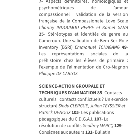
7-
Aspects définitoires, nomologiques et
psychométriques de l’amour
compassionnel : validation de la version
française de la Compassionate Love Scale
Charlay INDOUMOU PEPPE et Kamel GANA
25
- Stéréotypes et identités de genre au
Cameroun. Une validation de Bem Sex-Role
Inventory (BSRI)
Emmanuel TCHAGANG
49
-
Les représentations sociales de la
préhistoire chez les élèves de primaire :
l’exemple de l’alimentation de Cro-Magnon
Philippe DE CARLOS
SCIENCE-ACTION GROUPALE ET
TECHNIQUES D’ANIMATION
85
- Contacts
culturels : contacts conflictuels ? Un exercice
structuré
Sindy CLERGUE, Julien TEYSSIER et
Patrick DENOUX
105
- Les publications
pédagogiques du C.D.G.A.I.
107
- La
résolution de conflits
Geoffrey MARCQ
129
-
Consignes aux auteurs
131
- Bulletin