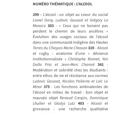
NUMÉRO THÉMATIQUE : L’ALCOOL
299 -
L’alcool : un objet au coeur du social
Lionel Dany, Ludovic Gaussot et Grégory Lo
Monaco
303
- « Ceux qui ne boivent pas
perdent le chemin de leurs ancêtres »
Évolution des usages sociaux de l’alcool
dans une communauté indigène des Hautes
Terres du Chiapas
Marie Chosson
319
- Alcool
et rugby : anatomie d’une « déviance
institutionnalisée »
Christophe Bonnet, Yan
Dalla Pria et Jean-Marc Chamot
341
-
Modération et sobriété chez les étudiants :
entre ethos de vie et résistance aux normes
Ludovic Gaussot, Nicolas Palierne et Loïc Le
Minor
375
- Les fonctions ambivalentes de
l’alcool en milieu de travail : bon objet et
mauvais objet
Renaud Crespin, Dominique
Lhuilier et Gladys Lutz
403
- Alcool et
grossesse : une recherche qualitative