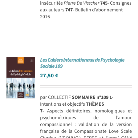
insécurités
Pierre De Visscher
745
- Consignes
aux auteurs
747
- Bulletin d’abonnement
2016
Les Cahiers Internationaux de Psychologie
Sociale 109
27,50
€
par COLLECTIF
SOMMAIRE n°109
1
-
Intentions et objectifs
THÈMES
7-
Aspects définitoires, nomologiques et
psychométriques de l’amour
compassionnel : validation de la version
française de la Compassionate Love Scale
Charlay INDOUMOU PEPPE et Kamel GANA