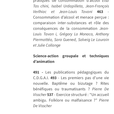
pratiques de consommation d’alcool
Elsa
Tas chini, Isabel Urdapilleta, Jean-François
Verlhiac et Jean-Louis Tavani
463
-
Consommation d’alcool et menace perçue :
comparaison inter-substances et rôle des
conséquences de la consommation
Jean-
Louis Tavan i, Grégory Lo Monaco, Anthony
Piermattéo, Sara Guened, Solveig Le Laurain
et Julie Collange
Science-action groupale et techniques
d’animation
491 -
Les publications pédagogiques du
C.D.G.A.I.
493
- Les premiers pas d’une vie
nouvelle. Baptême ou bizutage ? Rites
bénéfiques ou traumatisants ?
Pierre De
Visscher
537
- Exercice structuré : “Un accueil
ambigu. Folklore ou malfaisance ?”
Pierre
De Visscher