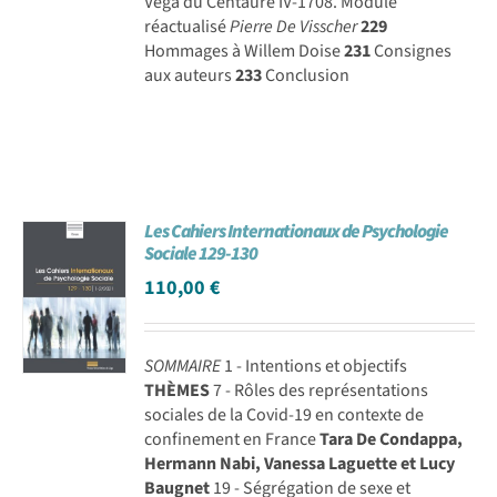
Véga du Centaure IV-1708. Module
réactualisé
Pierre De Visscher
229
Hommages à Willem Doise
231
Consignes
aux auteurs
233
Conclusion
Les Cahiers Internationaux de Psychologie
Sociale 129-130
110,00
€
SOMMAIRE
1 - Intentions et objectifs
THÈMES
7 - Rôles des représentations
sociales de la Covid-19 en contexte de
confinement en France
Tara De Condappa,
Hermann Nabi, Vanessa Laguette et Lucy
Baugnet
19 - Ségrégation de sexe et