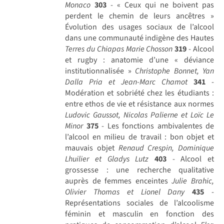
Monaco
303
- « Ceux qui ne boivent pas
perdent le chemin de leurs ancêtres »
Évolution des usages sociaux de l’alcool
dans une communauté indigène des Hautes
Terres du Chiapas
Marie Chosson
319
- Alcool
et rugby : anatomie d’une « déviance
institutionnalisée »
Christophe Bonnet, Yan
Dalla Pria et Jean-Marc Chamot
341
-
Modération et sobriété chez les étudiants :
entre ethos de vie et résistance aux normes
Ludovic Gaussot, Nicolas Palierne et Loïc Le
Minor
375
- Les fonctions ambivalentes de
l’alcool en milieu de travail : bon objet et
mauvais objet
Renaud Crespin, Dominique
Lhuilier et Gladys Lutz
403
- Alcool et
grossesse : une recherche qualitative
auprès de femmes enceintes
Julie Brahic,
Olivier Thomas et Lionel Dany
435
-
Représentations sociales de l’alcoolisme
féminin et masculin en fonction des