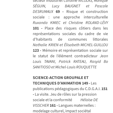
secteur industriel
Caroline NICOLAS, Monique
SÉGUIN, Lucy BAUGNET et Pascale
DESRUMAUX
69 -
Risque et construction
sociale : une approche interculturelle
Ruxanda KMIEC et Christine ROLAND-LÉVY
101 -
Place des risques côtiers dans les
représentations sociales du cadre de vie
d’habitants de communes littorales
Nathalie KRIEN et Élisabeth MICHEL-GUILLOU
123 -
Mémoire et représentation sociale sur
le statut de l’élément contradicteur
Jean
Louis TAVANI, Patrick RATEAU, Rasyid Bo
SANITIOSO et Michel-Louis ROUQUETTE
SCIENCE-ACTION GROUPALE ET
TECHNIQUES D’ANIMATION
149 -
Les
publications pédagogiques du C.D.G.A.I.
151
-
La visite. Jeu de rôles sur la pression
sociale et la conformité
Héloïse DE
VISSCHER
161 -
Langues maternelles :
modelage culturel, impact sociétal