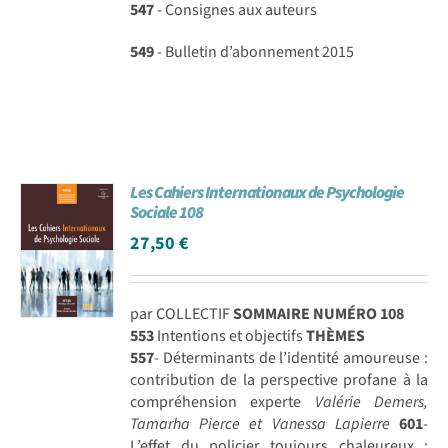
547
- Consignes aux auteurs
549
- Bulletin d’abonnement 2015
Les Cahiers Internationaux de Psychologie
Sociale 108
27,50
€
par COLLECTIF
SOMMAIRE NUMÉRO 108
553
Intentions et objectifs
THÈMES
557
- Déterminants de l’identité amoureuse :
contribution de la perspective profane à la
compréhension experte
Valérie Demers,
Tamarha Pierce et Vanessa Lapierre
601
-
L’effet du policier toujours chaleureux :