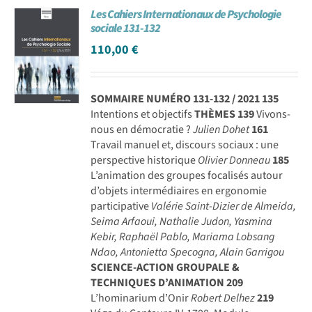
Les Cahiers Internationaux de Psychologie
Achat en ligne
sociale 131-132
110,00
€
Panier WooCommerce
SOMMAIRE NUMÉRO 131-132 / 2021
135
Intentions et objectifs
THÈMES
139
Vivons-
nous en démocratie ?
Julien Dohet
161
Travail manuel et, discours sociaux : une
perspective historique
Olivier Donneau
185
L’animation des groupes focalisés autour
d’objets intermédiaires en ergonomie
participative
Valérie Saint-Dizier de Almeida,
Seima Arfaoui, Nathalie Judon, Yasmina
Kebir, Raphaël Pablo, Mariama Lobsang
Ndao, Antonietta Specogna, Alain Garrigou
SCIENCE-ACTION GROUPALE &
TECHNIQUES D’ANIMATION
209
L’hominarium d’Onir
Robert Delhez
219