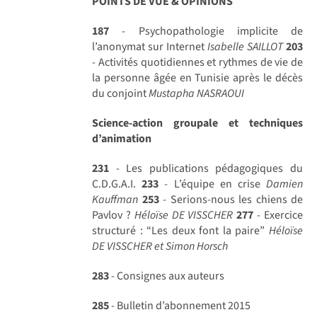
POINTS DE VUE & OPINIONS
187
- Psychopathologie implicite de
l’anonymat sur Internet
Isabelle SAILLOT
203
- Activités quotidiennes et rythmes de vie de
la personne âgée en Tunisie après le décès
du conjoint
Mustapha NASRAOUI
Science-action groupale et techniques
d’animation
231
- Les publications pédagogiques du
C.D.G.A.I.
233
- L’équipe en crise
Damien
Kauffman
253
- Serions-nous les chiens de
Pavlov ?
Héloïse DE VISSCHER
277
- Exercice
structuré : “Les deux font la paire”
Héloïse
DE VISSCHER et Simon Horsch
283
- Consignes aux auteurs
285
- Bulletin d’abonnement 2015