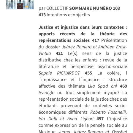
par COLLECTIF
SOMMAIRE NUMÉRO 103
413
Intentions et objectifs
Justice et injustice dans leurs contextes :
apports récents de la théorie des
représentations sociales
417
Présentation
du dossier
Juárez Romero et Andreea Ernst-
Vintila
421
Le(s) sens de la justice
distributive chez les enfants : revue de la
littérature et perspective psycho-sociale
Sophie RICHARDOT
455
La colère, l
´impuissance et l´injustice : structure
affective des thêmata
Lila Spad oni
469
Aveugle ou tout simplement myope? La
représentation sociale de la justice chez des
étudiants provenant de contextes socio-
économiques différents
Roberto Fasanelli,
Ida Galli et Anna Liguori
497
L’injustice
comme expression de la pensée sociale au
Mexique
Juana Juárez-Romero et Osusbel