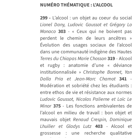
NUMÉRO THÉMATIQUE : L’ALCOOL
299 -
L’alcool : un objet au coeur du social
Lionel Dany, Ludovic Gaussot et Grégory Lo
Monaco
303
- « Ceux qui ne boivent pas
perdent le chemin de leurs ancêtres »
Évolution des usages sociaux de l’alcool
dans une communauté indigène des Hautes
Terres du Chiapas
Marie Chosson
319
- Alcool
et rugby : anatomie d’une « déviance
institutionnalisée »
Christophe Bonnet, Yan
Dalla Pria et Jean-Marc Chamot
341
-
Modération et sobriété chez les étudiants :
entre ethos de vie et résistance aux normes
Ludovic Gaussot, Nicolas Palierne et Loïc Le
Minor
375
- Les fonctions ambivalentes de
l’alcool en milieu de travail : bon objet et
mauvais objet
Renaud Crespin, Dominique
Lhuilier et Gladys Lutz
403
- Alcool et
grossesse : une recherche qualitative