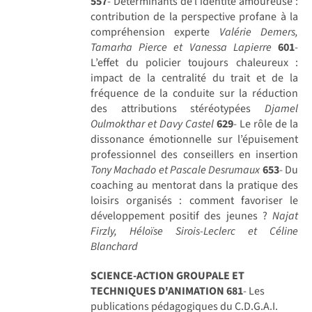
557
- Déterminants de l’identité amoureuse :
contribution de la perspective profane à la
compréhension experte
Valérie Demers,
Tamarha Pierce et Vanessa Lapierre
601
-
L’effet du policier toujours chaleureux :
impact de la centralité du trait et de la
fréquence de la conduite sur la réduction
des attributions stéréotypées
Djamel
Oulmokthar et Davy Castel
629
- Le rôle de la
dissonance émotionnelle sur l’épuisement
professionnel des conseillers en insertion
Tony Machado et Pascale Desrumaux
653
- Du
coaching au mentorat dans la pratique des
loisirs organisés : comment favoriser le
développement positif des jeunes ?
Najat
Firzly, Héloïse Sirois-Leclerc et Céline
Blanchard
SCIENCE-ACTION GROUPALE ET
TECHNIQUES D'ANIMATION
681
- Les
publications pédagogiques du C.D.G.A.I.