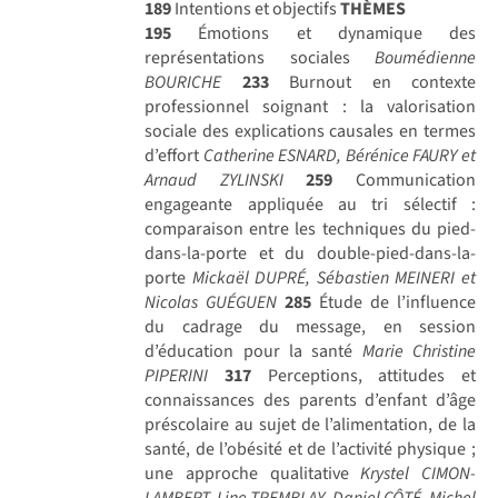
189
Intentions et objectifs
THÈMES
195
Émotions et dynamique des
représentations sociales
Boumédienne
BOURICHE
233
Burnout en contexte
professionnel soignant : la valorisation
sociale des explications causales en termes
d’effort
Catherine ESNARD, Bérénice FAURY et
Arnaud ZYLINSKI
259
Communication
engageante appliquée au tri sélectif :
comparaison entre les techniques du pied-
dans-la-porte et du double-pied-dans-la-
porte
Mickaël DUPRÉ, Sébastien MEINERI et
Nicolas GUÉGUEN
285
Étude de l’influence
du cadrage du message, en session
d’éducation pour la santé
Marie Christine
PIPERINI
317
Perceptions, attitudes et
connaissances des parents d’enfant d’âge
préscolaire au sujet de l’alimentation, de la
santé, de l’obésité et de l’activité physique ;
une approche qualitative
Krystel CIMON-
LAMBERT, Line TREMBLAY, Daniel CÔTÉ, Michel