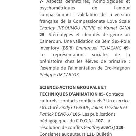
7-
Aspects définitoires, nomologiques et
psychométriques de l’amour
compassionnel : validation de la version
française de la Compassionate Love Scale
Charlay INDOUMOU PEPPE et Kamel GANA
25
- Stéréotypes et identités de genre au
Cameroun. Une validation de Bem Sex-Role
Inventory (BSRI)
Emmanuel TCHAGANG
49
-
Les représentations sociales de la
préhistoire chez les élèves de primaire :
l’exemple de l’alimentation de Cro-Magnon
Philippe DE CARLOS
SCIENCE-ACTION GROUPALE ET
TECHNIQUES D’ANIMATION
85
- Contacts
culturels : contacts conflictuels ? Un exercice
structuré
Sindy CLERGUE, Julien TEYSSIER et
Patrick DENOUX
105
- Les publications
pédagogiques du C.D.G.A.I.
107
- La
résolution de conflits
Geoffrey MARCQ
129
-
Consignes aux auteurs
131
- Bulletin