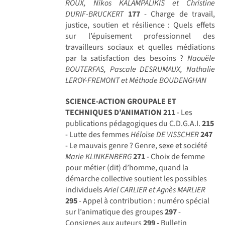
ROUX, Nikos KALAMPALIKIS et Christine
DURIF-BRUCKERT
177
- Charge de travail,
justice, soutien et résilience : Quels effets
sur l’épuisement professionnel des
travailleurs sociaux et quelles médiations
par la satisfaction des besoins ?
Naouële
BOUTERFAS, Pascale DESRUMAUX, Nathalie
LEROY-FREMONT et Méthode BOUDENGHAN
SCIENCE-ACTION GROUPALE ET
TECHNIQUES D’ANIMATION
211
- Les
publications pédagogiques du C.D.G.A.I.
215
- Lutte des femmes
Héloïse DE VISSCHER
247
- Le mauvais genre ? Genre, sexe et société
Marie KLINKENBERG
271
- Choix de femme
pour métier (dit) d’homme, quand la
démarche collective soutient les possibles
individuels
Ariel CARLIER et Agnès MARLIER
295
- Appel à contribution : numéro spécial
sur l’animatique des groupes
297
-
Consignes aux auteurs
299 -
Bulletin