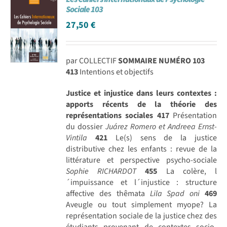
Sociale 103
27,50
€
par COLLECTIF
SOMMAIRE NUMÉRO 103
413
Intentions et objectifs
Justice et injustice dans leurs contextes :
apports récents de la théorie des
représentations sociales
417
Présentation
du dossier
Juárez Romero et Andreea Ernst-
Vintila
421
Le(s) sens de la justice
distributive chez les enfants : revue de la
littérature et perspective psycho-sociale
Sophie RICHARDOT
455
La colère, l
´impuissance et l´injustice : structure
affective des thêmata
Lila Spad oni
469
Aveugle ou tout simplement myope? La
représentation sociale de la justice chez des
étudiants provenant de contextes socio-