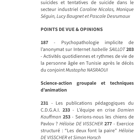
suicides et tentatives de suicide dans le
secteur industriel
Caroline Nicolas, Monique
Séguin, Lucy Baugnet et Pascale Desrumaux
POINTS DE VUE & OPINIONS
187
- Psychopathologie implicite de
l’anonymat sur Internet
Isabelle SAILLOT
203
- Activités quotidiennes et rythmes de vie de
la personne âgée en Tunisie après le décès
du conjoint
Mustapha NASRAOUI
Science-action groupale et techniques
d’animation
231
- Les publications pédagogiques du
C.D.G.A.I.
233
- L’équipe en crise
Damien
Kauffman
253
- Serions-nous les chiens de
Pavlov ?
Héloïse DE VISSCHER
277
- Exercice
structuré : “Les deux font la paire”
Héloïse
DE VISSCHER et Simon Horsch