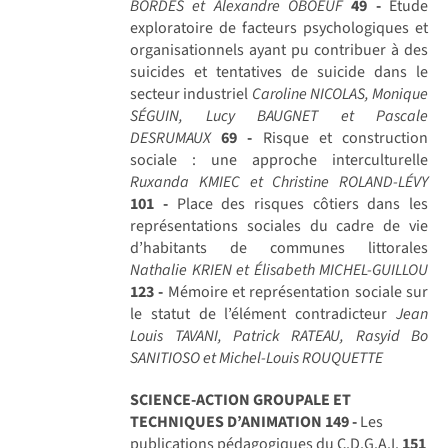
BORDES et Alexandre OBOEUF
49 -
Étude
exploratoire de facteurs psychologiques et
organisationnels ayant pu contribuer à des
suicides et tentatives de suicide dans le
secteur industriel
Caroline NICOLAS, Monique
SÉGUIN, Lucy BAUGNET et Pascale
DESRUMAUX
69 -
Risque et construction
sociale : une approche interculturelle
Ruxanda KMIEC et Christine ROLAND-LÉVY
101 -
Place des risques côtiers dans les
représentations sociales du cadre de vie
d’habitants de communes littorales
Nathalie KRIEN et Élisabeth MICHEL-GUILLOU
123 -
Mémoire et représentation sociale sur
le statut de l’élément contradicteur
Jean
Louis TAVANI, Patrick RATEAU, Rasyid Bo
SANITIOSO et Michel-Louis ROUQUETTE
SCIENCE-ACTION GROUPALE ET
TECHNIQUES D’ANIMATION
149 -
Les
publications pédagogiques du C.D.G.A.I.
151