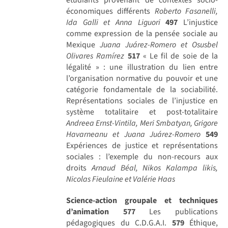
économiques différents
Roberto Fasanelli,
Ida Galli et Anna Liguori
497
L’injustice
comme expression de la pensée sociale au
Mexique
Juana Juárez-Romero et Osusbel
Olivares Ramírez
517
« Le fil de soie de la
légalité » : une illustration du lien entre
l’organisation normative du pouvoir et une
catégorie fondamentale de la sociabilité.
Représentations sociales de l’injustice en
système totalitaire et post-totalitaire
Andreea Ernst-Vintila, Meri Smbatyan, Grigore
Havarneanu et Juana Juárez-Romero
549
Expériences de justice et représentations
sociales : l’exemple du non-recours aux
droits
Arnaud Béal, Nikos Kalampa likis,
Nicolas Fieulaine et Valérie Haas
Science-action groupale et techniques
d’animation
577
Les publications
pédagogiques du C.D.G.A.I.
579
Éthique,