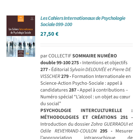
Les Cahiers Internationaux de Psychologie
Sociale 099-100
27,50
€
par COLLECTIF
SOMMAIRE NUMÉRO
double 99-100
275 -
Intentions et objectifs
277 -
Éditorial
Sylvain DELOUVÉE et Pierre DE
VISSCHER
279 -
Formation Internationale en
Science-Action Psycho-Sociale : appel à
candidatures
287 -
Appel à contributions –
Numéro spécial “L’alcool : un objet au cœur
du social”
PSYCHOLOGIE INTERCULTURELLE :
MÉTHODOLOGIES ET CRÉATIONS
291 -
Introduction du dossier
Zohra GUERRAOUI et
Odile REVEYRAND-COULON
295 -
Mesurer
l’appropriation intrapsychique de