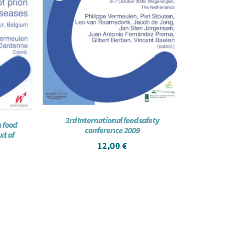
3rd International feed safety
 food
conference 2009
xt of
12,00
€