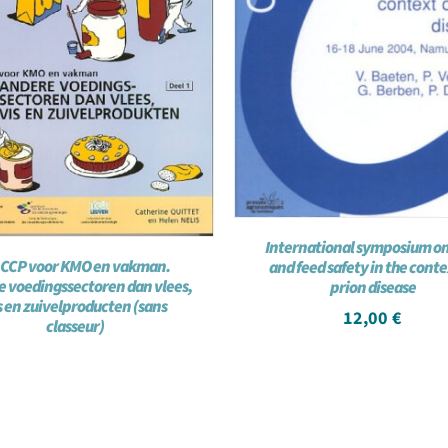
International symposium on
CCP voor KMO en vakman.
and feed safety in the conte
 voedingssectoren dan vlees,
prion disease
s en zuivelproducten (sans
12,00
€
classeur)