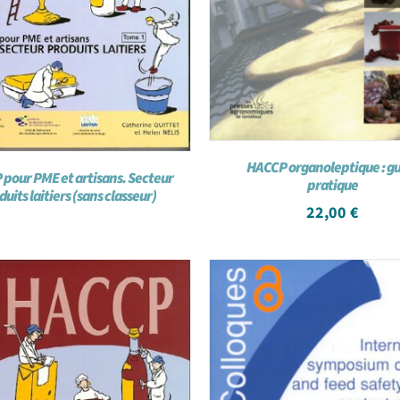
HACCP organoleptique : g
pour PME et artisans. Secteur
pratique
uits laitiers (sans classeur)
22,00
€