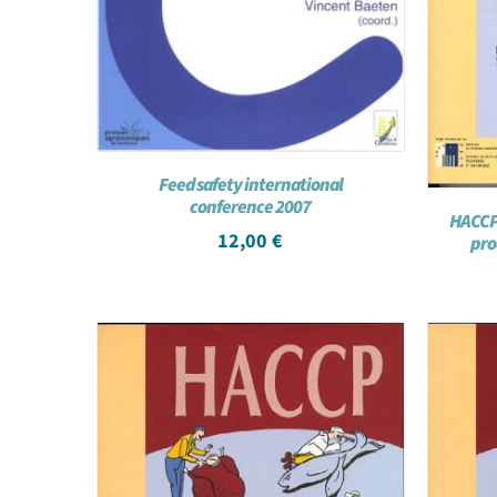
Feed safety international
conference 2007
HACCP 
12,00
€
prod