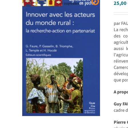
25,00
par FAU
La rech
des co
agricul
aussi 
l'agric
réinve
Camero
dévelo
que pos
A prop
Guy F
cadre d
Pierre