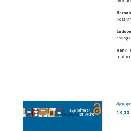
pluriact
Berna
notamme
Ludov
changem
Henri
renforc
Appuyer
18,30