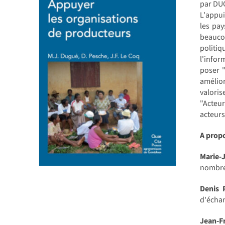
par DUG
L'appu
les pay
beaucou
politiq
l'infor
poser 
amélior
valoris
"Acteu
acteurs
A prop
Marie
nombreu
Denis 
d'échan
Jean-F