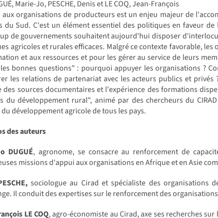
UÉ, Marie-Jo, PESCHE, Denis et LE COQ, Jean-François
i aux organisations de producteurs est un enjeu majeur de l'acc
s du Sud. C'est un élément essentiel des politiques en faveur de 
p de gouvernements souhaitent aujourd'hui disposer d'interlocut
ues agricoles et rurales efficaces. Malgré ce contexte favorable, les
mation et aux ressources et pour les gérer au service de leurs memb
"les bonnes questions" : pourquoi appuyer les organisations ? 
er les relations de partenariat avec les acteurs publics et privés
e des sources documentaires et l'expérience des formations dispe
rs du développement rural", animé par des chercheurs du CIRAD 
 du développement agricole de tous les pays.
os des auteurs
-Jo DUGUÉ
, agronome, se consacre au renforcement de capacit
ses missions d'appui aux organisations en Afrique et en Asie com
PESCHE,
sociologue au Cirad et spécialiste des organisations 
ge. Il conduit des expertises sur le renforcement des organisations
rançois LE COQ
, agro-économiste au Cirad, axe ses recherches sur 