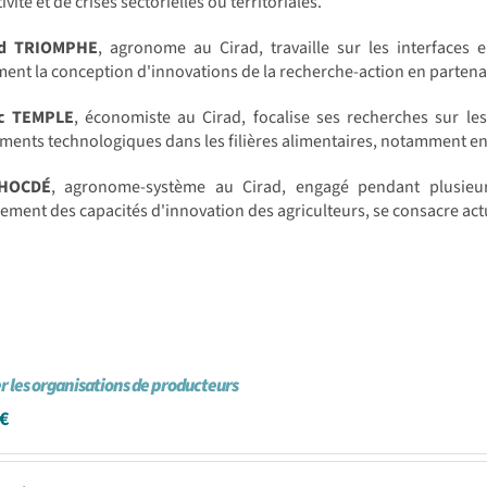
ivité et de crises sectorielles ou territoriales.
rd TRIOMPHE
, agronome au Cirad, travaille sur les interfaces 
nt la conception d'innovations de la recherche-action en partenar
ic TEMPLE
, économiste au Cirad, focalise ses recherches sur les
ents technologiques dans les filières alimentaires, notamment en
 HOCDÉ
, agronome-système au Cirad, engagé pendant plusieu
ement des capacités d'innovation des agriculteurs, se consacre act
 les organisations de producteurs
€