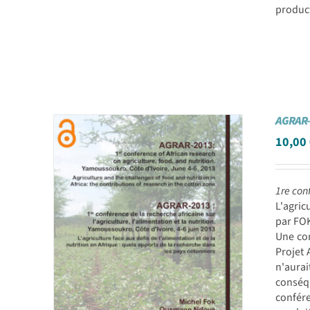
product
AGRAR-
10,00
1re conf
L'agric
par FOK
Une con
Projet 
n'aurai
conséq
confére