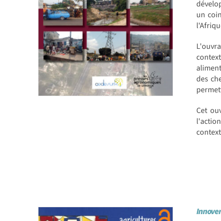
dévelop
un coin
l'Afriqu
L'ouvra
contex
aliment
des che
permett
Cet ou
l'actio
context
Innover