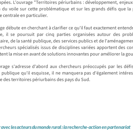
pées. L'ouvrage "Territoires périurbains : développement, enjeux
 du voile sur cette problématique et sur les grands défis que la
e centrale en particulier.
ge débute en cherchant à clarifier ce qu'il faut exactement entendre
te, il se poursuit par cinq parties organisées autour des prob
aire, de la santé publique, des services publics et de l'aménageme
rcheurs spécialisés issus de disciplines variées apportent des con
ent la mise en avant de solutions innovantes pour améliorer la gou
vrage s'adresse d'abord aux chercheurs préoccupés par les défis
n publique qu'il esquisse, il ne manquera pas d'également intéres
e des territoires périurbains des pays du Sud.
 avec les acteurs du monde rural : la recherche-action en partenariat