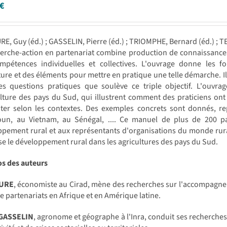
€
RE, Guy (éd.) ; GASSELIN, Pierre (éd.) ; TRIOMPHE, Bernard (éd.) ; T
erche-action en partenariat combine production de connaissances,
mpétences individuelles et collectives. L'ouvrage donne les f
ture et des éléments pour mettre en pratique une telle démarche. 
les questions pratiques que soulève ce triple objectif. L'ouvra
ulture des pays du Sud, qui illustrent comment des praticiens on
nter selon les contextes. Des exemples concrets sont donnés, re
un, au Vietnam, au Sénégal, .... Ce manuel de plus de 200 pa
ppement rural et aux représentants d'organisations du monde rur
e le développement rural dans les agricultures des pays du Sud.
os des auteurs
AURE
, économiste au Cirad, mène des recherches sur l'accompagnem
e partenariats en Afrique et en Amérique latine.
 GASSELIN
, agronome et géographe à l'Inra, conduit ses recherches