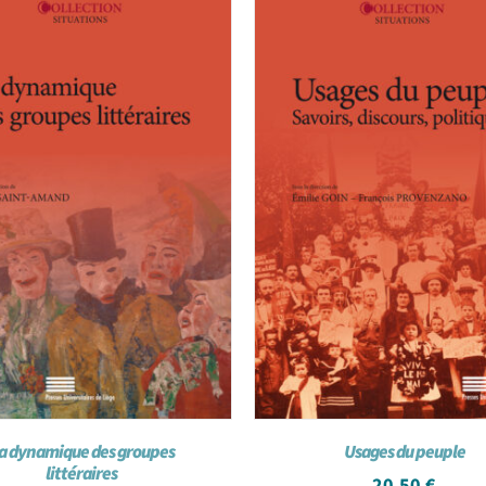
a dynamique des groupes
Usages du peuple
littéraires
20,50
€