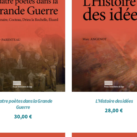
atre poètes dans la Grande
L’Histoire des idées
Guerre
28,00
€
30,00
€