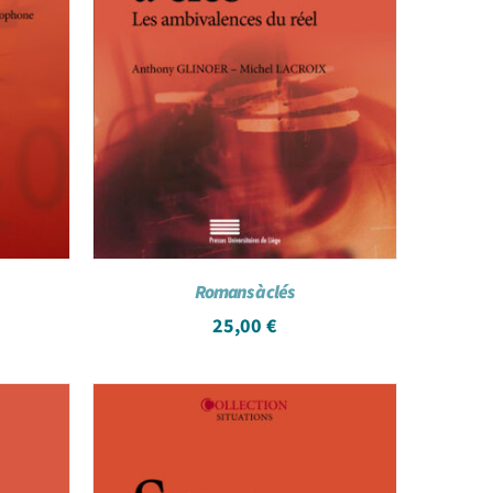
Romans à clés
25,00
€