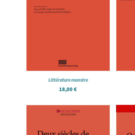
Littérature monstre
18,00
€