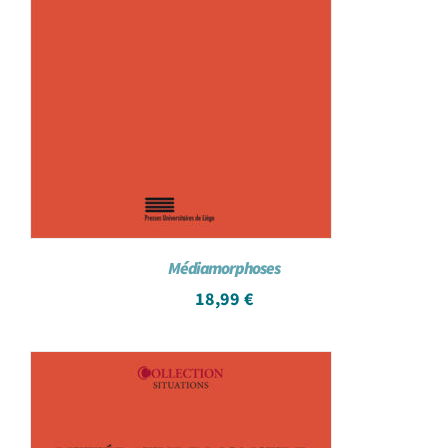
Médiamorphoses
18,99
€