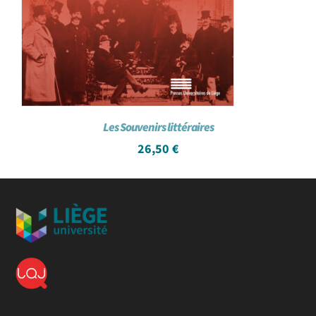
Les Souvenirs littéraires
26,50
€