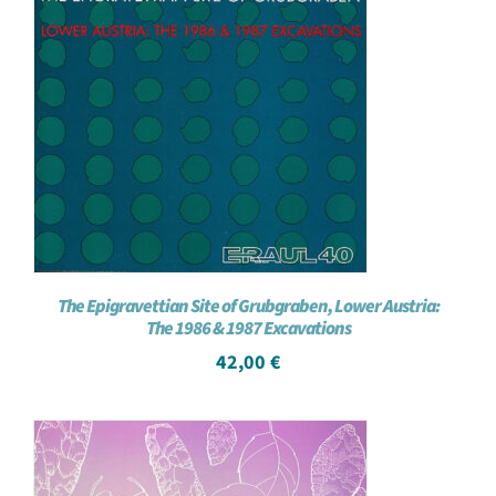
The Epigravettian Site of Grubgraben, Lower Austria:
The 1986 & 1987 Excavations
42,00
€