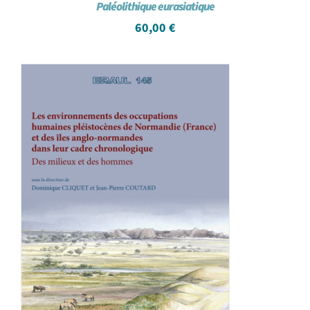
Paléolithique eurasiatique
60,00
€