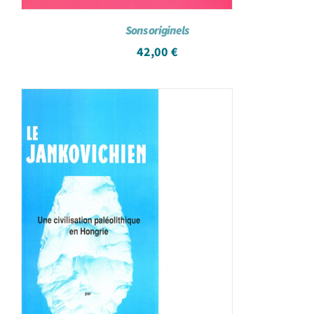
Sons originels
42,00
€