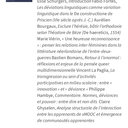
Elise Schürgers,
Introduction
Fabio Fortes,
Les déviations linguistiques comme variation
linguistique dans le
De constructione
de
Priscien (VIe siècle après J.-C.)
Aurélien
Bourgaux,
Exclure l’hérésie, bâtir l’orthodoxie
selon Théodore de Bèze (
De haereticis
, 1554)
Marie Viérin,
« Une heureuse reconnaissance
» : penser les relations inter-féminines dans la
littérature néerlandaise de l’entre-deux-
guerres
Bastien Bomans,
Retour à l’anormal :
réflexions et enjeux de la pensée queer
multidimensionnelle
Vincent La Paglia,
La
transgression au sein d’activités
participatives en milieu scolaire : entre «
innovation » et « déviance »
Philippe
Hambye,
Commentaire. Normes, déviances
et pouvoir : entre dire et non-dits
Claire
Ghyselen,
Analyse structurale de l’interaction
entre les apprenants de xMOOC et émergence
de communautés apprenantes