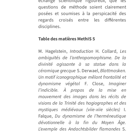
échange scientifique rigoureux, que les
questions de méthode soient clairement
posées et soumises à la perspicacité des
regards croisés entre les différentes
disciplines.
Table des matières MethIS 5
M. Hagelstein,
Introduction
H. Collard,
Les
ambiguïtés de l’anthropomorphisme. De la
divinité agissante à sa statue dans la
céramique grecque
S. Derwael,
Blattmasken.
Un motif iconographique mêlant frontalité et
dynamisme végétal
F. Close,
Imaginer
l’indicible. À propos de la mise en
mouvement des images dans les récits de
visions de la Trinité des hagiographes et des
mystiques médiévaux (viie-xiie siècles)
I.
Falque,
Du dynamisme de l’herméneutique
dévotionnelle à la fin du Moyen Âge.
L’exemple des Andachtsbilder flamandes
S.