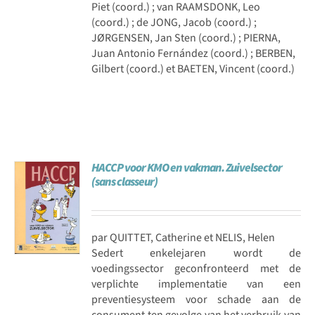
Piet (coord.) ; van RAAMSDONK, Leo
(coord.) ; de JONG, Jacob (coord.) ;
JØRGENSEN, Jan Sten (coord.) ; PIERNA,
Juan Antonio Fernández (coord.) ; BERBEN,
Gilbert (coord.) et BAETEN, Vincent (coord.)
HACCP voor KMO en vakman. Zuivelsector
(sans classeur)
par QUITTET, Catherine et NELIS, Helen
Sedert enkelejaren wordt de
voedingssector geconfronteerd met de
verplichte implementatie van een
preventiesysteem voor schade aan de
consument ten gevolge van het verbruik van