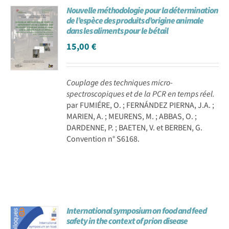
Nouvelle méthodologie pour la détermination
Achat en ligne
de l’espèce des produits d’origine animale
dans les aliments pour le bétail
15,00
€
Panier WooCommerce
Couplage des techniques micro-
spectroscopiques et de la PCR en temps réel.
par FUMIÉRE, O. ; FERNÁNDEZ PIERNA, J.A. ;
MARIEN, A. ; MEURENS, M. ; ABBAS, O. ;
DARDENNE, P. ; BAETEN, V. et BERBEN, G.
Convention n° S6168.
International symposium on food and feed
safety in the context of prion disease