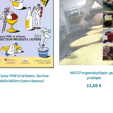
HACCP organoleptique : g
pour PME et artisans. Secteur
pratique
uits laitiers (sans classeur)
22,00
€