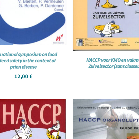
rnational symposium on food
HACCP voor KMO en vakm
feed safety in the context of
Zuivelsector (sans classe
prion disease
12,00
€