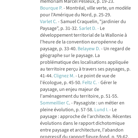
memoriam Marcel Pesleux, p. 19-23.
Bourque P.
- Montréal, ville verte, un modèle
pour l'Amérique du Nord, p. 25-29.
Varlet C.
- Samuel Craquelin, "jardinier du
Paysage", p. 31-32.
Sarlet D. -
Le
développement territorial de la Wallonie à
l'heure de la convention européenne du
paysage, p. 33-40.
Belayew D.
- Un regard de
géographe sur le paysage. La
problématique des localisations appliquée
au territoire perçu à travers ses paysages, p.
41-44.
Clignez M.
- Le point de vue de
l'écologue, p. 45-50.
Feltz C. -
Gérer le
paysage, un enjeu majeur de
l'aménagement du territoire, p. 51-55.
Sommeillier C
. - Paysagiste : un métier en
pleine évolution, p. 57-58.
Lund I.
- Le
paysage : approche de l'architecte. Récentes
évolutions dans le rapport dichotomique
entre paysage et architecture, l'abandon
progressif du rapport figure-fond, p. 59-62.