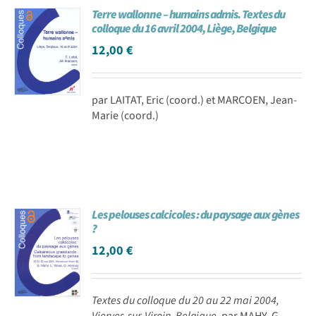
Terre wallonne – humains admis. Textes du
Achat en ligne
colloque du 16 avril 2004, Liège, Belgique
12,00
€
Panier WooCommerce
par LAITAT, Eric (coord.) et MARCOEN, Jean-
Marie (coord.)
Les pelouses calcicoles : du paysage aux gènes
?
12,00
€
Textes du colloque du 20 au 22 mai 2004,
Vierves-sur-Viroin, Belgique.
par MAHY, G.