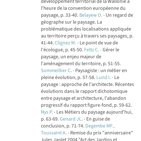
développement territorial de la Wallonie à
l'heure de la convention européenne du
paysage, p. 33-40.
Belayew D.
- Un regard de
géographe sur le paysage. La
problématique des localisations appliquée
au territoire perçu à travers ses paysages, p.
41-44.
Clignez M.
- Le point de vue de
l'écologue, p. 45-50.
Feltz C. -
Gérer le
paysage, un enjeu majeur de
l'aménagement du territoire, p. 51-55.
Sommeillier C
. - Paysagiste : un métier en
pleine évolution, p. 57-58.
Lund I.
- Le
paysage : approche de l'architecte. Récentes
évolutions dans le rapport dichotomique
entre paysage et architecture, l'abandon
progressif du rapport figure-fond, p. 59-62.
Nys P.
- Les Métiers du paysage aujourd'hui,
p. 63-69.
Genard JL
. - En guise de
conclusion, p. 71-74.
Degembe MF.,
Toussaint A.
- Remise du prix "anniversaire"
Jules Janlet 2004 "Art des Jardins et