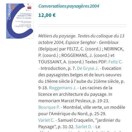
Conversations paysagères 2004
Achat en ligne
12,00
€
Panier WooCommerce
Métiers du paysage. Textes du colloque du 13
octobre 2004, Espace Senghor - Gembloux
(Belgique)
par FELTZ, C. (coord.) ; NEIRINCK,
P. (coord.) ; ROGGEMANS, J. (coord.) et
TOUSSAINT, A. (coord.) Textes PDF:
Feltz C.
- Introduction, p. 7.
De Gryse J.
- Evocation
des paysagistes belges et de leurs oeuvres
du 19ème siècle à l'aube du 21ème siècle, p.
9-18.
Roggemans J.
- Les racines de la
licence en architecture du paysage. In
memoriam Marcel Pesleux, p. 19-23.
Bourque P.
- Montréal, ville verte, un modèle
pour l'Amérique du Nord, p. 25-29.
Varlet C.
- Samuel Craquelin, "jardinier du
Paysage", p. 31-32.
Sarlet D. -
Le