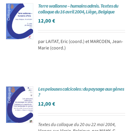
Terre wallonne – humains admis. Textes du
Achat en ligne
colloque du 16 avril 2004, Liège, Belgique
12,00
€
Panier WooCommerce
par LAITAT, Eric (coord.) et MARCOEN, Jean-
Marie (coord.)
Les pelouses calcicoles : du paysage aux gènes
?
12,00
€
Textes du colloque du 20 au 22 mai 2004,
Vierves-sur-Viroin, Belgique.
par MAHY, G.