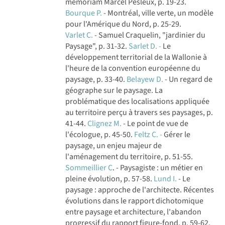
memoriam Marcel Pesleux, p. 19-23.
Bourque P.
- Montréal, ville verte, un modèle
pour l'Amérique du Nord, p. 25-29.
Varlet C.
- Samuel Craquelin, "jardinier du
Paysage", p. 31-32.
Sarlet D. -
Le
développement territorial de la Wallonie à
l'heure de la convention européenne du
paysage, p. 33-40.
Belayew D.
- Un regard de
géographe sur le paysage. La
problématique des localisations appliquée
au territoire perçu à travers ses paysages, p.
41-44.
Clignez M.
- Le point de vue de
l'écologue, p. 45-50.
Feltz C. -
Gérer le
paysage, un enjeu majeur de
l'aménagement du territoire, p. 51-55.
Sommeillier C
. - Paysagiste : un métier en
pleine évolution, p. 57-58.
Lund I.
- Le
paysage : approche de l'architecte. Récentes
évolutions dans le rapport dichotomique
entre paysage et architecture, l'abandon
progressif du rapport figure-fond, p. 59-62.