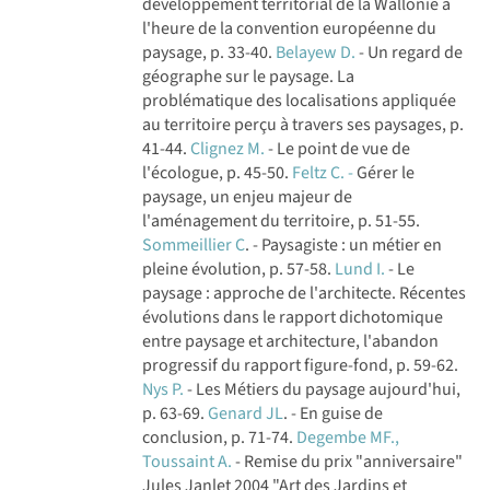
développement territorial de la Wallonie à
l'heure de la convention européenne du
paysage, p. 33-40.
Belayew D.
- Un regard de
géographe sur le paysage. La
problématique des localisations appliquée
au territoire perçu à travers ses paysages, p.
41-44.
Clignez M.
- Le point de vue de
l'écologue, p. 45-50.
Feltz C. -
Gérer le
paysage, un enjeu majeur de
l'aménagement du territoire, p. 51-55.
Sommeillier C
. - Paysagiste : un métier en
pleine évolution, p. 57-58.
Lund I.
- Le
paysage : approche de l'architecte. Récentes
évolutions dans le rapport dichotomique
entre paysage et architecture, l'abandon
progressif du rapport figure-fond, p. 59-62.
Nys P.
- Les Métiers du paysage aujourd'hui,
p. 63-69.
Genard JL
. - En guise de
conclusion, p. 71-74.
Degembe MF.,
Toussaint A.
- Remise du prix "anniversaire"
Jules Janlet 2004 "Art des Jardins et