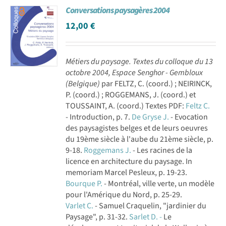
Conversations paysagères 2004
Achat en ligne
12,00
€
Panier WooCommerce
Métiers du paysage. Textes du colloque du 13
octobre 2004, Espace Senghor - Gembloux
(Belgique)
par FELTZ, C. (coord.) ; NEIRINCK,
P. (coord.) ; ROGGEMANS, J. (coord.) et
TOUSSAINT, A. (coord.) Textes PDF:
Feltz C.
- Introduction, p. 7.
De Gryse J.
- Evocation
des paysagistes belges et de leurs oeuvres
du 19ème siècle à l'aube du 21ème siècle, p.
9-18.
Roggemans J.
- Les racines de la
licence en architecture du paysage. In
memoriam Marcel Pesleux, p. 19-23.
Bourque P.
- Montréal, ville verte, un modèle
pour l'Amérique du Nord, p. 25-29.
Varlet C.
- Samuel Craquelin, "jardinier du
Paysage", p. 31-32.
Sarlet D. -
Le