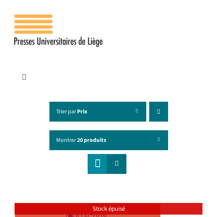
Passer
au
contenu
Toggle
Navigation
Accueil
Trier par
Prix
Les presses
Montrer
20 produits
Publications
Contacts
Stock épuisé