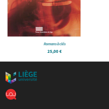
Romans à clés
25,00
€