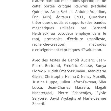
d’autre part aux médiations spécifiques de
cette portée critique :œuvres (Nathalie
Quintane, Arno Bertina, Antoine Volodine,
Éric Arlix), éditeurs (P.O.L, Questions
théoriques), outils et supports (des bandes
magnétiques utilisées par Bernard
Heidsieck au vocodeur employé dans le
rap), protocoles d’écriture (manifeste,
recherche-création), méthodes
d’enseignement et pratiques d’évaluation.
Avec des textes de Benoît Auclerc, Jean-
Pierre Bertrand, Frédéric Claisse, Sonya
Florey & Judith Émery-Bruneau, Jean-Marie
Gleize, Christophe Hanna & Nancy Murzilli,
Justine Huppe, Julien Lefort-Favreau, Siân
Lucca, Jean-Charles Massera, Magali
Nachtergael, Pierre Schoentjes, Sylvie
Servoise, David Vrydaghs et Marie-Jeanne
Zenetti.