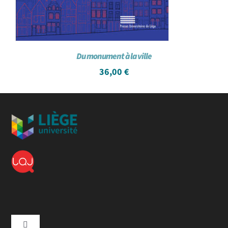
Du monument à la ville
36,00
€