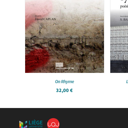
On Rhyme
L
32,00
€