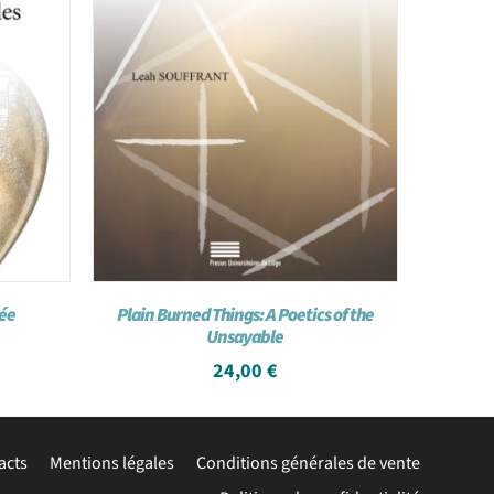
ée
Plain Burned Things: A Poetics of the
Unsayable
24,00
€
acts
Mentions légales
Conditions générales de vente