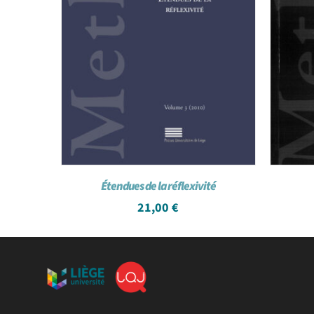
Étendues de la réflexivité
21,00
€