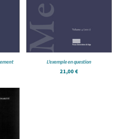
uvement
L’exemple en question
21,00
€