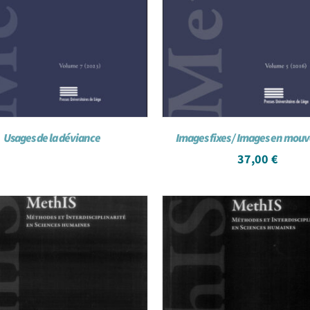
Usages de la déviance
Images fixes / Images en mo
37,00
€