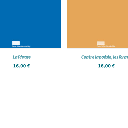
La Phrase
Contre la poésie, les for
16,00
€
16,00
€