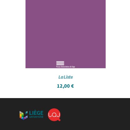
La Liste
12,00
€