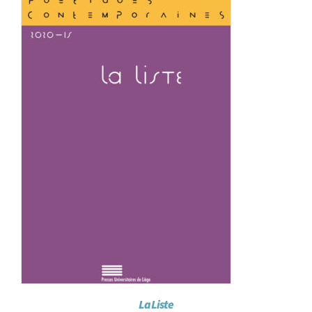
Achat en ligne
Panier WooCommerce
La Liste