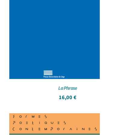
La Phrase
16,00
€