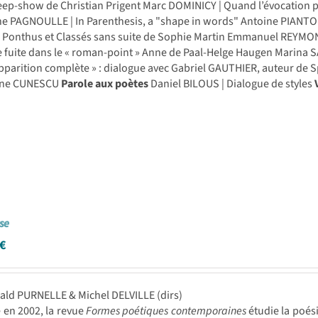
ep-show de Christian Prigent Marc DOMINICY | Quand l’évocation pa
ne PAGNOULLE | In Parenthesis, a "shape in words" Antoine PIANTONI
Ponthus et Classés sans suite de Sophie Martin Emmanuel REYMOND 
e fuite dans le « roman-point » Anne de Paal-Helge Haugen Marina 
pparition complète » : dialogue avec Gabriel GAUTHIER, auteur de Sp
ane CUNESCU
Parole aux poètes
Daniel BILOUS | Dialogue de styles
se
€
ald PURNELLE & Michel DELVILLE (dirs)
en 2002, la revue
Formes poétiques contemporaines
étudie la poés