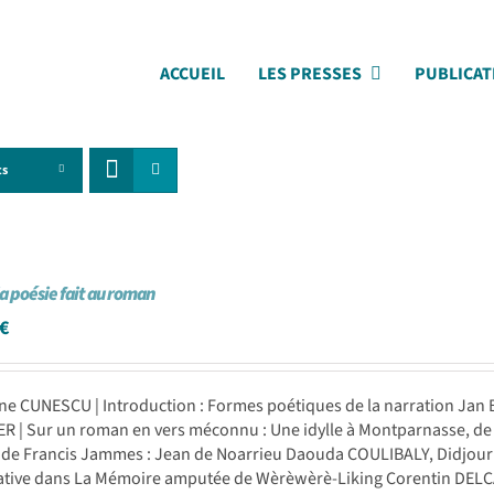
ACCUEIL
LES PRESSES
PUBLICAT
ts
la poésie fait au roman
€
e CUNESCU | Introduction : Formes poétiques de la narration Jan 
R | Sur un roman en vers méconnu : Une idylle à Montparnasse, de
 de Francis Jammes : Jean de Noarrieu Daouda COULIBALY, Didjour K
ative dans La Mémoire amputée de Wèrèwèrè-Liking Corentin DELC