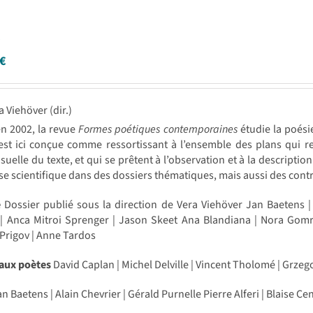
e
€
a Viehöver (dir.)
n 2002, la revue
Formes poétiques contemporaines
étudie la poési
st ici conçue comme ressortissant à l’ensemble des plans qui rel
isuelle du texte, et qui se prêtent à l’observation et à la descript
se scientifique dans des dossiers thématiques, mais aussi des con
e
Dossier publié sous la direction de Vera Viehöver Jan Baetens |
 Anca Mitroi Sprenger | Jason Skeet Ana Blandiana | Nora Gomrin
 Prigov | Anne Tardos
 aux poètes
David Caplan | Michel Delville | Vincent Tholomé | Grzeg
n Baetens | Alain Chevrier | Gérald Purnelle Pierre Alferi | Blaise Ce