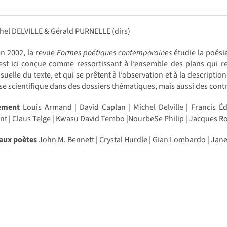
hel DELVILLE & Gérald PURNELLE (dirs)
n 2002, la revue
Formes poétiques contemporaines
étudie la poési
st ici conçue comme ressortissant à l’ensemble des plans qui rel
isuelle du texte, et qui se prêtent à l’observation et à la descript
se scientifique dans des dossiers thématiques, mais aussi des con
cement
Louis Armand | David Caplan | Michel Delville | Francis 
nt | Claus Telge | Kwasu David Tembo |NourbeSe Philip | Jacques Ro
 aux poètes
John M. Bennett | Crystal Hurdle | Gian Lombardo | Jane