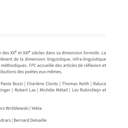
e
e
e des XX
et XXI
siècles dans sa dimension
formelle
. La
èvent de la dimension linguistique, infra-linguistique
ion méthodiques.
FPC
accueille des articles de réflexion et
tributions des poètes eux-mêmes.
 Paola Bozzi | Charlène Clonts | Thomas Keith | Raluca
ger | Robert Lax | Michèle Métail | Lev Rubinštejn et
orz Wróblewski | Yekta
ndrars | Bernard Delvaille