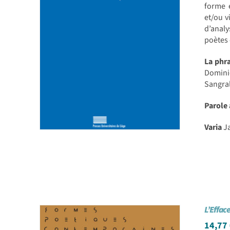
forme e
et/ou v
d’analy
poètes
La phr
Dominic
Sangral
Parole
Varia
Ja
L’Effa
14,77