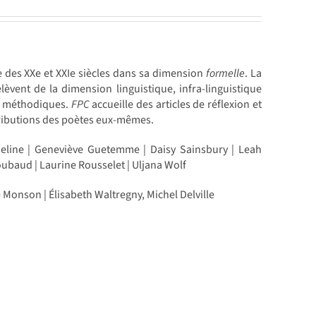
e des XXe et XXIe siècles dans sa dimension
formelle
. La
èvent de la dimension linguistique, infra-linguistique
ion méthodiques.
FPC
accueille des articles de réflexion et
tributions des poètes eux-mêmes.
Édeline | Geneviève Guetemme | Daisy Sainsbury | Leah
ubaud | Laurine Rousselet | Uljana Wolf
 Monson | Élisabeth Waltregny, Michel Delville