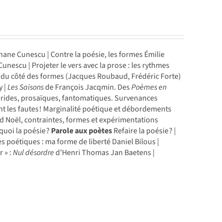
ane Cunescu | Contre la poésie, les formes Émilie
nescu | Projeter le vers avec la prose : les rythmes
: du côté des formes (Jacques Roubaud, Frédéric Forte)
y |
Les Saisons
de François Jacqmin. Des
Poèmes en
ybrides, prosaïques, fantoma­tiques. Survenances
 les fautes ! Marginalité poétique et déborde­ments
rd Noël, contraintes, formes et expérimentations
quoi la poésie ?
Parole aux poètes
Refaire la poésie ? |
es poétiques : ma forme de liberté Daniel Bilous |
r » :
Nul désordre
d’Henri Thomas Jan Baetens |