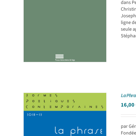
dans Pe
Christi
Joseph 
ligne d
seule a
Stéph
La Phra
16,00
par Gér
Fondée 