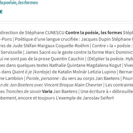
la poésie, les formes
€
a direction de Stéphane CUNESCU
Contre la poésie, les formes
Stéph
e-Pons | Poétique d’une langue crucifiée : Jacques Dupin Stéphane Cu
res de Jude Stéfan Margaux Coquelle-Roëhm | Contre « la » poésie 
 Servissolle | James Sacré ou le geste contre la forme Marc Dominic
i ne sont pas de la prose Quentin Cauchin | (Dé)plier la poésie. H
es dans quelques textes Nathalie Quintane Magdalena Kogut | Vivent
s dans
Quant à je (kantaje)
de Katalin Molnár Letizia Lupino | Berna
ne Lambion |
Parole, personne
: du vers au corps Jan Baetens | Pour
en de Jan Baetens avec Vincent Broqua
Alain Chevrier | Les contraint
les
Tranches de savoir
Varia
Jan Baetens | Une écriture à « débrouille
bement, encore et toujours L’exemple de Jaroslav Seifert