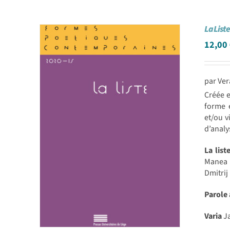
La List
12,00
par Ver
Créée e
forme e
et/ou v
d’analy
La list
Manea |
Dmitrij
Parole
Varia
Ja