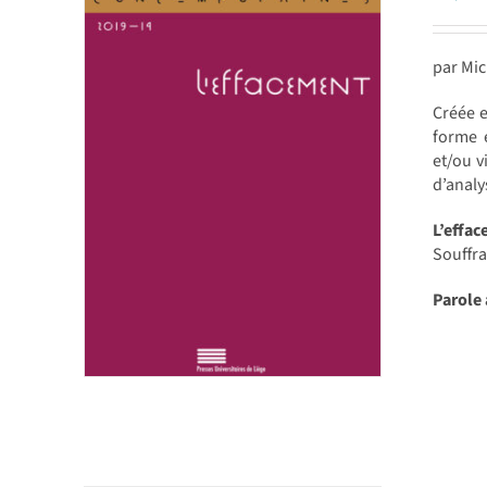
par Mic
Créée e
forme e
et/ou v
d’analy
L’effa
Souffra
Parole