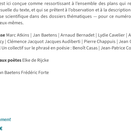
st ici conçue comme ressortissant à l’ensemble des plans qui rel
isuelle du texte, et qui se prêtent à l’observation et à la descript
se scientifique dans des dossiers thématiques — pour ce numéro 
 eux-mêmes.
ase
Marc Atkins | Jan Baetens | Arnaud Bernadet | Lydie Cavelier | 
y | Clémence Jacquot Jacques Audiberti | Pierre Chappuis | Jean 
 Un collectif sur le phrasé en poésie : Benoît Casas | Jean-Patrice C
 aux poètes
Elke de Rijcke
n Baetens Frédéric Forte
cement
€