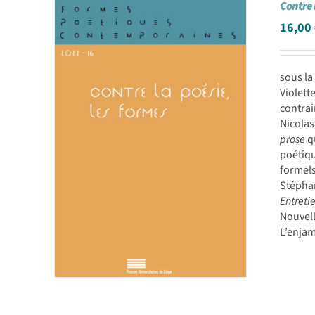
Contre 
16,00
sous l
Violett
contrai
Nicolas
prose
qu
poétiqu
formel
Stépha
Entreti
Nouvel
L’enjam