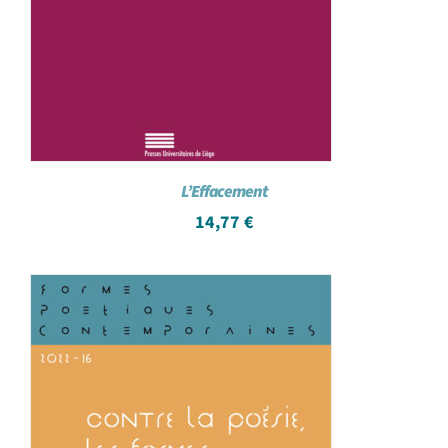
L’Effacement
14,77
€