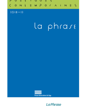
Achat en ligne
Panier WooCommerce
La Phrase