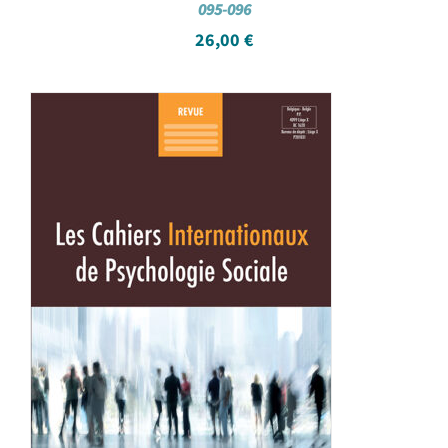
095-096
26,00
€