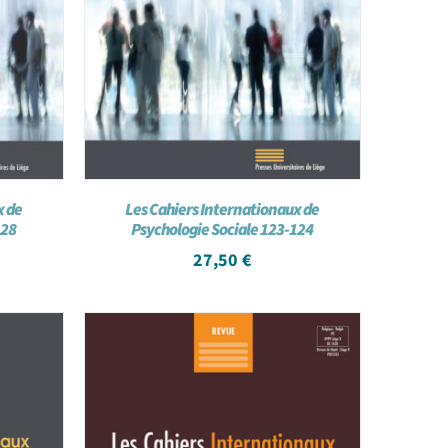
x de
Les Cahiers Internationaux de
128
Psychologie Sociale 123-124
27,50
€