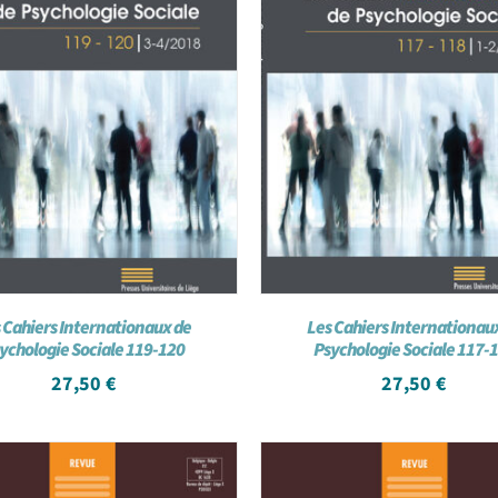
 Cahiers Internationaux de
Les Cahiers Internationau
ychologie Sociale 119-120
Psychologie Sociale 117-
27,50
€
27,50
€