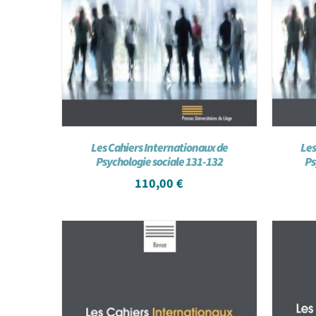
Les Cahiers Internationaux de
Les
Psychologie sociale 131-132
Ps
110,00
€