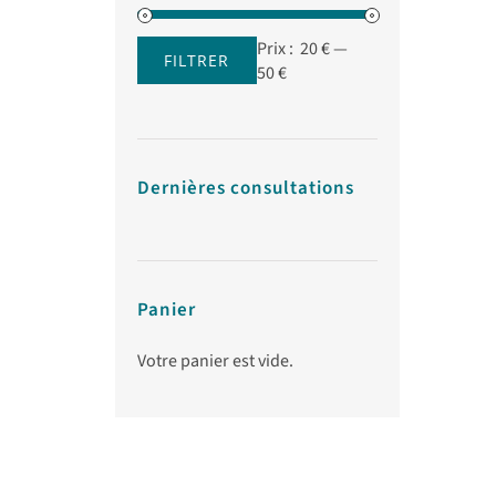
Prix :
20 €
—
FILTRER
Prix
Prix
50 €
min
max
Dernières consultations
Panier
Votre panier est vide.