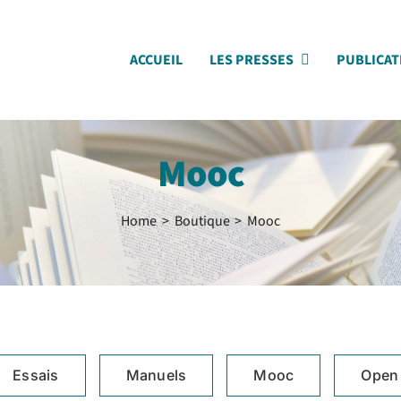
ACCUEIL
LES PRESSES
PUBLICAT
Mooc
Home
Boutique
Mooc
Essais
Manuels
Mooc
Open