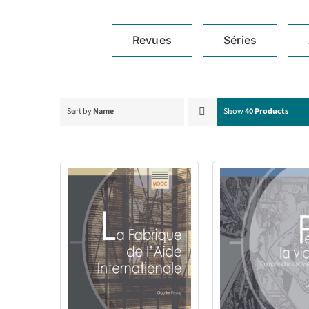
Revues
Séries
Sort by
Name
Show
40 Products