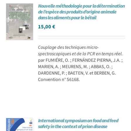
Nouvelle méthodologie pour la détermination
Achat en ligne
de l’espèce des produits d’origine animale
dans les aliments pour le bétail
15,00
€
Panier WooCommerce
Couplage des techniques micro-
spectroscopiques et de la PCR en temps réel.
par FUMIÉRE, O. ; FERNÁNDEZ PIERNA, J.A. ;
MARIEN, A. ; MEURENS, M. ; ABBAS, O. ;
DARDENNE, P. ; BAETEN, V. et BERBEN, G.
Convention n° S6168.
International symposium on food and feed
safety in the context of prion disease