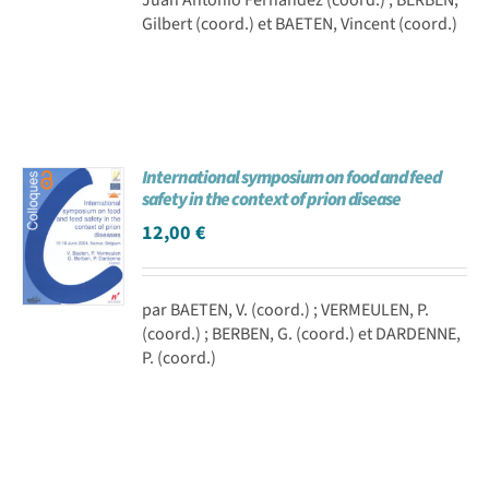
Gilbert (coord.) et BAETEN, Vincent (coord.)
International symposium on food and feed
safety in the context of prion disease
12,00
€
par BAETEN, V. (coord.) ; VERMEULEN, P.
(coord.) ; BERBEN, G. (coord.) et DARDENNE,
P. (coord.)