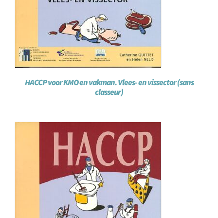
HACCP voor KMO en vakman. Vlees- en vissector (sans
classeur)