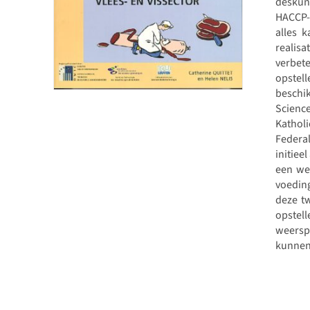
deskund
HACCP-s
alles 
realisa
verbet
opstel
beschi
Scienc
Kathol
Federa
initiee
een wet
voedin
deze tw
opstel
weersp
kunnen 