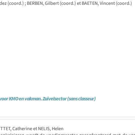
ez (coord.) ; BERBEN, Gilbert (coord.) et BAETEN, Vincent (coord.)
oor KMO en vakman. Zuivelsector (sans classeur)
TTET, Catherine et NELIS, Helen