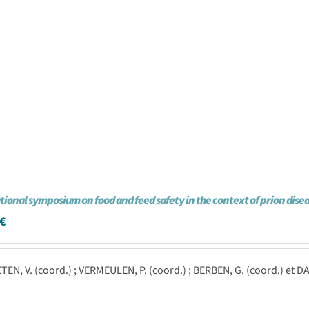
tional symposium on food and feed safety in the context of prion dise
€
TEN, V. (coord.) ; VERMEULEN, P. (coord.) ; BERBEN, G. (coord.) et D