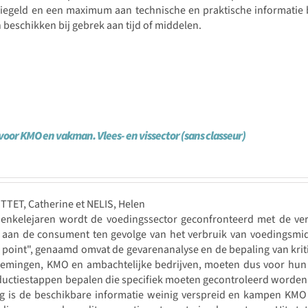
iegeld en een maximum aan technische en praktische informatie b
beschikken bij gebrek aan tijd of middelen.
oor KMO en vakman. Vlees- en vissector (sans classeur)
TTET, Catherine et NELIS, Helen
 enkelejaren wordt de voedingssector geconfronteerd met de ver
aan de consument ten gevolge van het verbruik van voedingsmidde
 point", genaamd omvat de gevarenanalyse en de bepaling van kri
emingen, KMO en ambachtelijke bedrijven, moeten dus voor hun
ductiestappen bepalen die specifiek moeten gecontroleerd worden
g is de beschikbare informatie weinig verspreid en kampen KMO 