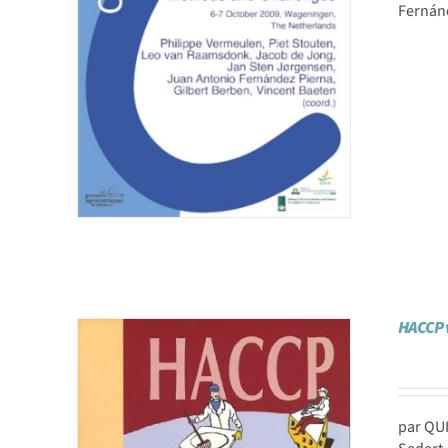
Fernánd
HACCP v
par QUI