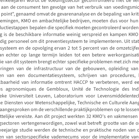
 enkelejaren wordt de voedingssector geconfronteerd met de ver
aan de consument ten gevolge van het verbruik van voedingsmidde
 point", genaamd omvat de gevarenanalyse en de bepaling van kri
emingen, KMO en ambachtelijke bedrijven, moeten dus voor hun
ductiestappen bepalen die specifiek moeten gecontroleerd worden
g is de beschikbare informatie weinig verspreid en kampen KMO 
ig personeel om dit preventiesysteem te implementeren. Uit statis
ysteem en de opvolging ervan 2 tot 5 percent van de omzetcijfer
kan echter op lange termijn leiden tot een betere werkorganisa
tie van dit systeem brengt echter specifieke problemen met zich me
eringen van de infrastructuur van de gebouwen, opleiding va
len van een documentatiesysteem, schrijven van procedures
kbaarheid van informatie omtrent HACCP te verbeteren, werd een
es agronomiques de Gembloux, Unité de Technologie des Indus
ieke Universiteit Leuven, Laboratorium voor Levensmiddelentec
le Diensten voor Wetenschappelijke, Technische en Culturele Aan
l aangesproken om de verschillende praktijkproblemen op te lossen. D
telijke vereiste. Aan dit project werkten 32 KMO's en vakmensen 
gsectoren vertengenwordigen, zowel wat betreft grootte van de o
eejarige studie werden de technische en praktische noden van de 
len van sectorspecifieke vademecums voor de implementatie van