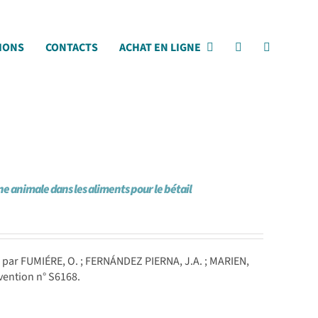
IONS
CONTACTS
ACHAT EN LIGNE
e animale dans les aliments pour le bétail
.
par FUMIÉRE, O. ; FERNÁNDEZ PIERNA, J.A. ; MARIEN,
vention n° S6168.