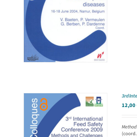
3rd Int
12,00
Methods
(coord.