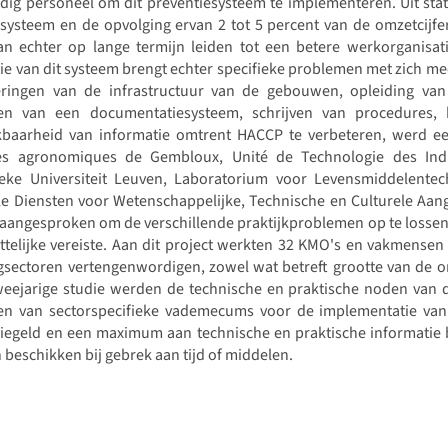
ig personeel om dit preventiesysteem te implementeren. Uit statis
ysteem en de opvolging ervan 2 tot 5 percent van de omzetcijfer
kan echter op lange termijn leiden tot een betere werkorganisa
tie van dit systeem brengt echter specifieke problemen met zich me
eringen van de infrastructuur van de gebouwen, opleiding va
len van een documentatiesysteem, schrijven van procedures
kbaarheid van informatie omtrent HACCP te verbeteren, werd een
es agronomiques de Gembloux, Unité de Technologie des Indus
ieke Universiteit Leuven, Laboratorium voor Levensmiddelentec
le Diensten voor Wetenschappelijke, Technische en Culturele Aan
l aangesproken om de verschillende praktijkproblemen op te lossen. D
telijke vereiste. Aan dit project werkten 32 KMO's en vakmensen 
gsectoren vertengenwordigen, zowel wat betreft grootte van de o
eejarige studie werden de technische en praktische noden van de 
len van sectorspecifieke vademecums voor de implementatie van
iegeld en een maximum aan technische en praktische informatie b
beschikken bij gebrek aan tijd of middelen.