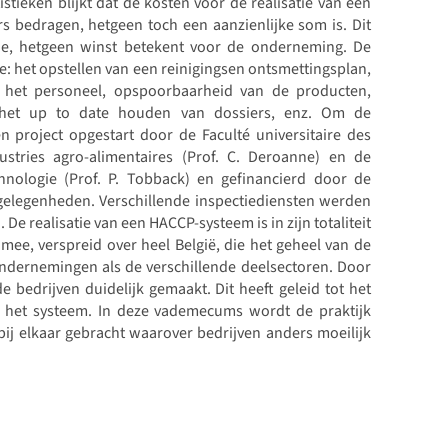
tieken blijkt dat de kosten voor de realisatie van een
s bedragen, hetgeen toch een aanzienlijke som is. Dit
tie, hetgeen winst betekent voor de onderneming. De
e: het opstellen van een reinigingsen ontsmettingsplan,
n het personeel, opspoorbaarheid van de producten,
, het up to date houden van dossiers, enz. Om de
 project opgestart door de Faculté universitaire des
tries agro-alimentaires (Prof. C. Deroanne) en de
hnologie (Prof. P. Tobback) en gefinancierd door de
gelegenheden. Verschillende inspectiediensten werden
e realisatie van een HACCP-systeem is in zijn totaliteit
mee, verspreid over heel België, die het geheel van de
ndernemingen als de verschillende deelsectoren. Door
bedrijven duidelijk gemaakt. Dit heeft geleid tot het
 het systeem. In deze vademecums wordt de praktijk
ij elkaar gebracht waarover bedrijven anders moeilijk