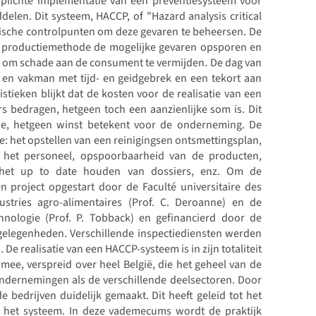
plichte implementatie van een preventiesysteem voor
len. Dit systeem, HACCP, of "Hazard analysis critical
tische controlpunten om deze gevaren te beheersen. De
 productiemethode de mogelijke gevaren opsporen en
 om schade aan de consument te vermijden. De dag van
en vakman met tijd- en geidgebrek en een tekort aan
tieken blijkt dat de kosten voor de realisatie van een
s bedragen, hetgeen toch een aanzienlijke som is. Dit
tie, hetgeen winst betekent voor de onderneming. De
e: het opstellen van een reinigingsen ontsmettingsplan,
n het personeel, opspoorbaarheid van de producten,
, het up to date houden van dossiers, enz. Om de
 project opgestart door de Faculté universitaire des
tries agro-alimentaires (Prof. C. Deroanne) en de
hnologie (Prof. P. Tobback) en gefinancierd door de
gelegenheden. Verschillende inspectiediensten werden
e realisatie van een HACCP-systeem is in zijn totaliteit
mee, verspreid over heel België, die het geheel van de
ndernemingen als de verschillende deelsectoren. Door
bedrijven duidelijk gemaakt. Dit heeft geleid tot het
 het systeem. In deze vademecums wordt de praktijk