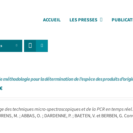
ACCUEIL
LES PRESSES
PUBLICAT
ts
e méthodologie pour la détermination de l’espèce des produits d’origin
€
e des techniques micro-spectroscopiques et de la PCR en temps réel
URENS, M. ; ABBAS, O. ; DARDENNE, P. ; BAETEN, V. et BERBEN, G. Con