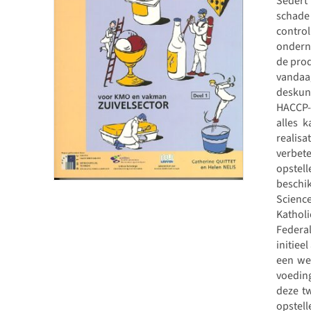
Sedert
schade 
control
ondern
de pro
vandaa
deskund
HACCP-s
alles 
realisa
verbet
opstel
beschi
Scienc
Kathol
Federa
initiee
een wet
voedin
deze tw
opstel