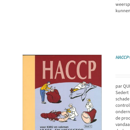
weersp
kunnen 
HACCP v
par QUI
Sedert
schade 
control
ondern
de pro
vandaa