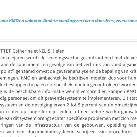
oor KMO en vakman. Andere voedingssectoren dan vlees, vis en zuive
TTET, Catherine et NELIS, Helen
 enkelejaren wordt de voedingssector geconfronteerd met de ver
aan de consument ten gevolge van het verbruik van voedingsmidde
 point", genaamd omvat de gevarenanalyse en de bepaling van kri
emingen, KMO en ambachtelijke bedrijven, moeten dus voor hun
ductiestappen bepalen die specifiek moeten gecontroleerd worden
g is de beschikbare informatie weinig verspreid en kampen KMO 
ig personeel om dit preventiesysteem te implementeren. Uit statis
ysteem en de opvolging ervan 2 tot 5 percent van de omzetcijfer
kan echter op lange termijn leiden tot een betere werkorganisa
tie van dit systeem brengt echter specifieke problemen met zich me
eringen van de infrastructuur van de gebouwen, opleiding va
len van een documentatiesysteem, schrijven van procedures