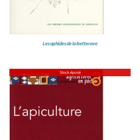
Les aphides de la betterave
Stock épuisé