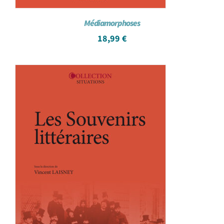
Médiamorphoses
18,99
€