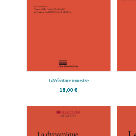
Littérature monstre
18,00
€