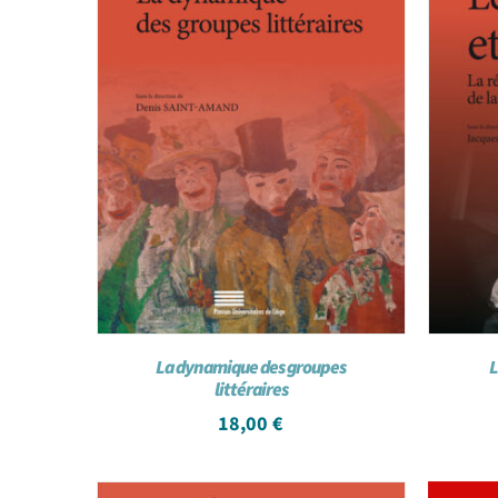
La dynamique des groupes
L
littéraires
18,00
€