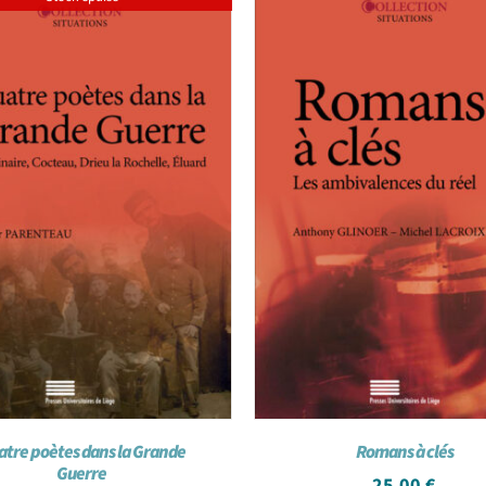
atre poètes dans la Grande
Romans à clés
Guerre
25,00
€