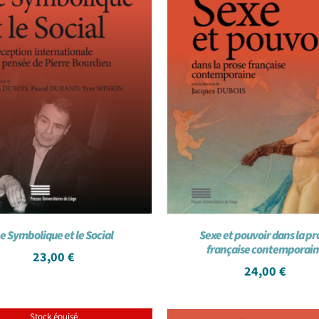
e Symbolique et le Social
Sexe et pouvoir dans la pr
française contemporai
23,00
€
24,00
€
Stock épuisé