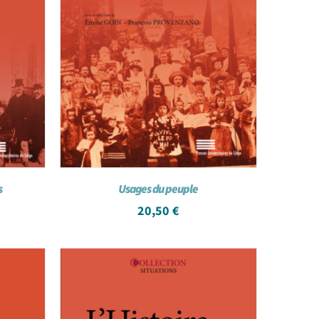
s
Usages du peuple
20,50
€