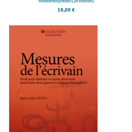
Médiamorphoses (2e édition)
18,00
€