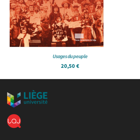
Usages du peuple
20,50
€