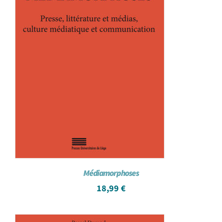
Médiamorphoses
18,99
€