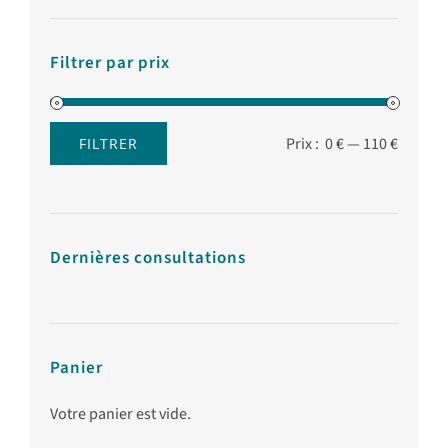
Filtrer par prix
Prix :
0 €
—
110 €
FILTRER
Prix
Prix
min
max
Dernières consultations
Panier
Votre panier est vide.