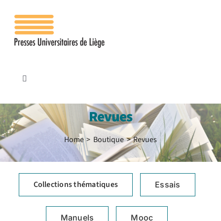
Passer
au
contenu
Toggle
Navigation
Accueil
Revues
Les presses
Home
Boutique
Revues
Publications
Collections thématiques
Essais
Contacts
Manuels
Mooc