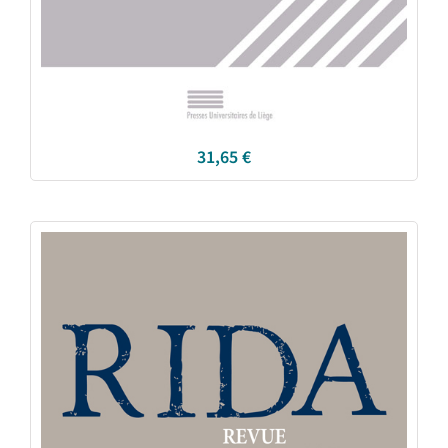
31,65
€