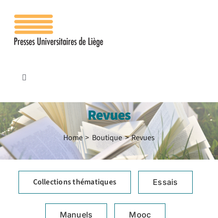
Passer
au
contenu
Toggle
Navigation
Accueil
Revues
Les presses
Home
Boutique
Revues
Publications
Collections thématiques
Essais
Contacts
Manuels
Mooc