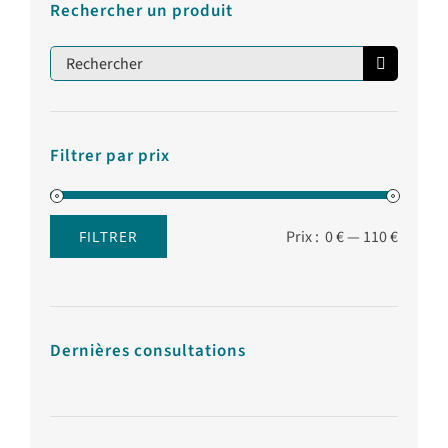
Rechercher un produit
Rechercher:
Filtrer par prix
Prix :
0 €
—
110 €
FILTRER
Prix
Prix
min
max
Dernières consultations