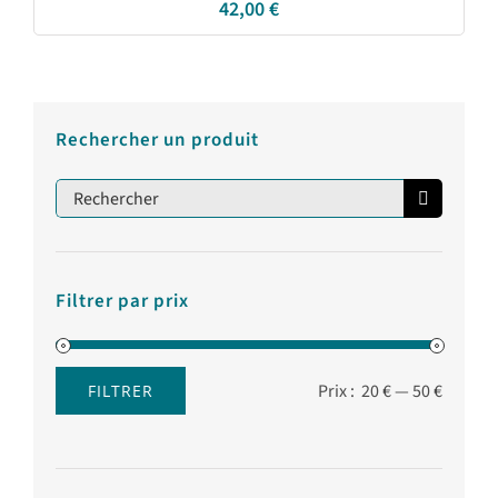
42,00
€
Rechercher un produit
Rechercher:
Filtrer par prix
Prix :
20 €
—
50 €
FILTRER
Prix
Prix
min
max