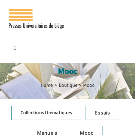
Passer
au
contenu
Toggle
Navigation
Accueil
Mooc
Les presses
Home
Boutique
Mooc
Publications
Collections thématiques
Essais
Contacts
Manuels
Mooc